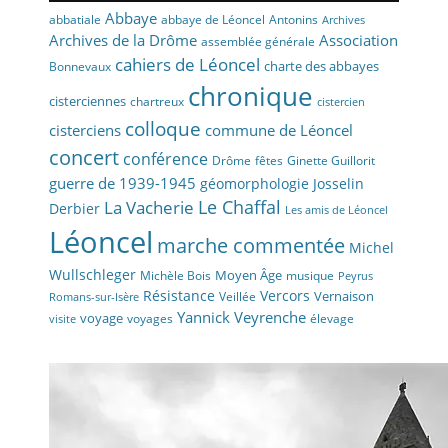
Abbaye
abbaye de Léoncel
Antonins
abbatiale
Archives
Archives de la Drôme
Association
assemblée générale
cahiers de Léoncel
charte des abbayes
Bonnevaux
chronique
cisterciennes
chartreux
cistercien
colloque
cisterciens
commune de Léoncel
concert
conférence
fêtes
Drôme
Ginette Guillorit
guerre de 1939-1945
géomorphologie
Josselin
La Vacherie
Le Chaffal
Derbier
Les amis de Léoncel
Léoncel
marche commentée
Michel
Wullschleger
Moyen Âge
Michèle Bois
musique
Peyrus
Résistance
Vercors
Vernaison
Veillée
Romans-sur-Isère
Yannick Veyrenche
voyage
voyages
élevage
visite