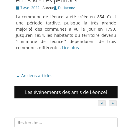
en 1854 – Les pétitions
Posté
7 avril 2022
Auteur
D. Hyenne
le
La commune de Léoncel a été créée en1854. C’est
une période tardive, puisque la très grande
majorité des communes a vu le jour en 1790.
Jusqu’en 1854, les habitants du territoire devenu
“commune de Léoncel” dépendaient de trois
communes différentes
Lire plus
Navigation
←
Anciens articles
des
articles
Les événements des amis de Léoncel
<
>
Recherche
pour: