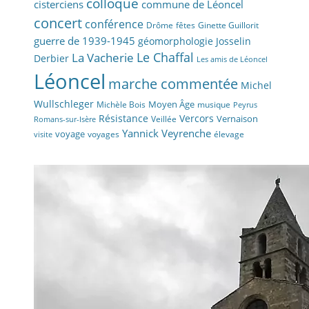
colloque
cisterciens
commune de Léoncel
concert
conférence
fêtes
Drôme
Ginette Guillorit
guerre de 1939-1945
géomorphologie
Josselin
La Vacherie
Le Chaffal
Derbier
Les amis de Léoncel
Léoncel
marche commentée
Michel
Wullschleger
Moyen Âge
Michèle Bois
musique
Peyrus
Résistance
Vercors
Vernaison
Veillée
Romans-sur-Isère
Yannick Veyrenche
voyage
voyages
élevage
visite