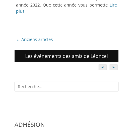
année 2022. Que cette année vous permette
Lire
plus
Navigation
←
Anciens articles
des
articles
Les événements des amis de Léoncel
<
>
Recherche
pour:
ADHÉSION