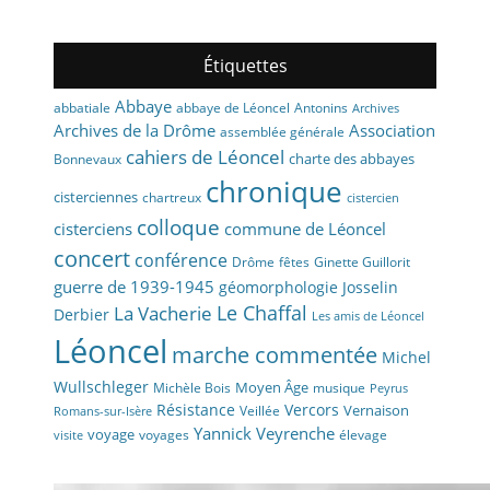
Étiquettes
Abbaye
abbaye de Léoncel
Antonins
abbatiale
Archives
Archives de la Drôme
Association
assemblée générale
cahiers de Léoncel
charte des abbayes
Bonnevaux
chronique
cisterciennes
chartreux
cistercien
colloque
cisterciens
commune de Léoncel
concert
conférence
fêtes
Drôme
Ginette Guillorit
guerre de 1939-1945
géomorphologie
Josselin
La Vacherie
Le Chaffal
Derbier
Les amis de Léoncel
Léoncel
marche commentée
Michel
Wullschleger
Moyen Âge
Michèle Bois
musique
Peyrus
Résistance
Vercors
Vernaison
Veillée
Romans-sur-Isère
Yannick Veyrenche
voyage
voyages
élevage
visite