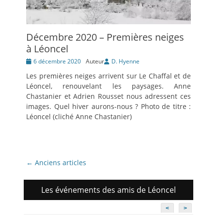
Décembre 2020 – Premières neiges
à Léoncel
Posté
6 décembre 2020
Auteur
D. Hyenne
le
Les premières neiges arrivent sur Le Chaffal et de
Léoncel, renouvelant les paysages. Anne
Chastanier et Adrien Rousset nous adressent ces
images. Quel hiver aurons-nous ? Photo de titre :
Léoncel (cliché Anne Chastanier)
Navigation
←
Anciens articles
des
articles
Les événements des amis de Léoncel
<
>