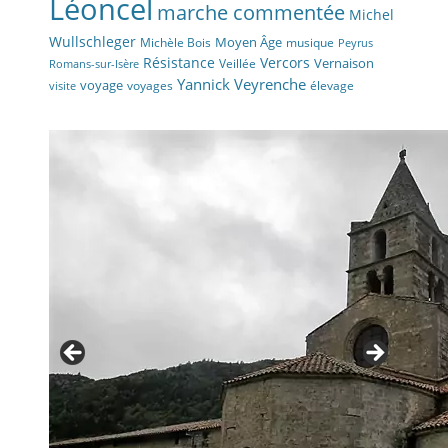
Léoncel
marche commentée
Michel
Wullschleger
Moyen Âge
Michèle Bois
musique
Peyrus
Résistance
Vercors
Vernaison
Veillée
Romans-sur-Isère
Yannick Veyrenche
voyage
voyages
élevage
visite