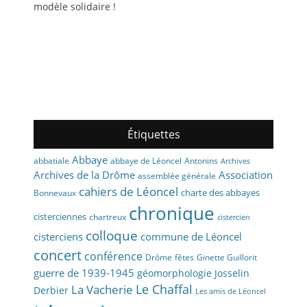
modèle solidaire !
Étiquettes
Abbaye
abbaye de Léoncel
Antonins
abbatiale
Archives
Archives de la Drôme
Association
assemblée générale
cahiers de Léoncel
charte des abbayes
Bonnevaux
chronique
cisterciennes
chartreux
cistercien
colloque
cisterciens
commune de Léoncel
concert
conférence
fêtes
Drôme
Ginette Guillorit
guerre de 1939-1945
géomorphologie
Josselin
La Vacherie
Le Chaffal
Derbier
Les amis de Léoncel