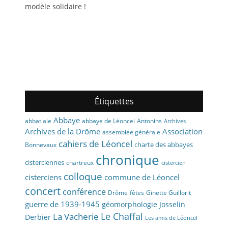
modèle solidaire !
Étiquettes
Abbaye
abbaye de Léoncel
Antonins
abbatiale
Archives
Archives de la Drôme
Association
assemblée générale
cahiers de Léoncel
charte des abbayes
Bonnevaux
chronique
cisterciennes
chartreux
cistercien
colloque
cisterciens
commune de Léoncel
concert
conférence
fêtes
Drôme
Ginette Guillorit
guerre de 1939-1945
géomorphologie
Josselin
La Vacherie
Le Chaffal
Derbier
Les amis de Léoncel