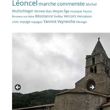
Léoncel
marche commentée
Michel
Wullschleger
Moyen Âge
Michèle Bois
musique
Peyrus
Résistance
Vercors
Vernaison
Veillée
Romans-sur-Isère
Yannick Veyrenche
voyage
voyages
élevage
visite