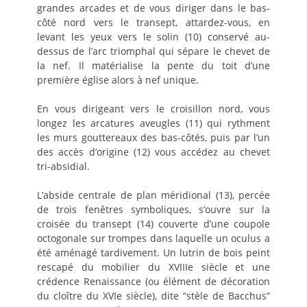
grandes arcades et de vous diriger dans le bas-
côté nord vers le transept, attardez-vous, en
levant les yeux vers le solin (10) conservé au-
dessus de l’arc triomphal qui sépare le chevet de
la nef. Il matérialise la pente du toit d’une
première église alors à nef unique.
En vous dirigeant vers le croisillon nord, vous
longez les arcatures aveugles (11) qui rythment
les murs gouttereaux des bas-côtés, puis par l’un
des accès d’origine (12) vous accédez au chevet
tri-absidial.
L’abside centrale de plan méridional (13), percée
de trois fenêtres symboliques, s’ouvre sur la
croisée du transept (14) couverte d’une coupole
octogonale sur trompes dans laquelle un oculus a
été aménagé tardivement. Un lutrin de bois peint
rescapé du mobilier du XVIIIe siècle et une
crédence Renaissance (ou élément de décoration
du cloître du XVIe siècle), dite “stèle de Bacchus”