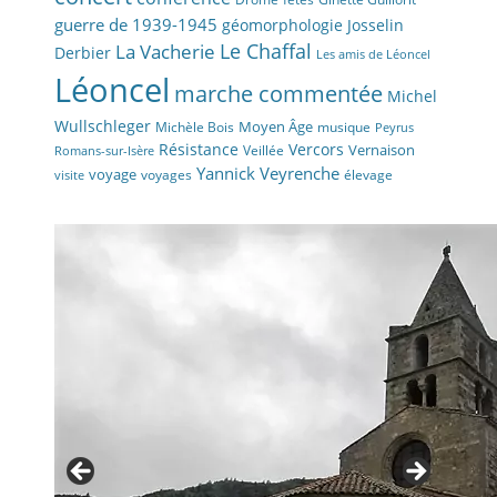
guerre de 1939-1945
géomorphologie
Josselin
La Vacherie
Le Chaffal
Derbier
Les amis de Léoncel
Léoncel
marche commentée
Michel
Wullschleger
Moyen Âge
Michèle Bois
musique
Peyrus
Résistance
Vercors
Vernaison
Veillée
Romans-sur-Isère
Yannick Veyrenche
voyage
voyages
élevage
visite