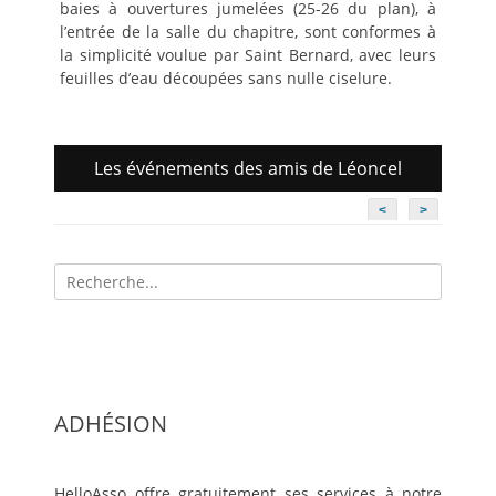
baies à ouvertures jumelées (25-26 du plan), à
l’entrée de la salle du chapitre, sont conformes à
la simplicité voulue par Saint Bernard, avec leurs
feuilles d’eau découpées sans nulle ciselure.
Les événements des amis de Léoncel
<
>
Recherche
pour:
ADHÉSION
HelloAsso offre gratuitement ses services à notre