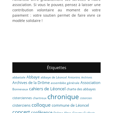
association. Si vous le pouvez, pensez à laisser une
contribution volontaire au moment de votre
paiement : votre soutien permet de faire vivre ce
modèle solidaire !
Étiquettes
Abbaye
abbaye de Léoncel
Antonins
abbatiale
Archives
Archives de la Drôme
Association
assemblée générale
cahiers de Léoncel
charte des abbayes
Bonnevaux
chronique
cisterciennes
chartreux
cistercien
colloque
cisterciens
commune de Léoncel
concert
conférence
fêtes
Drôme
Ginette Guillorit