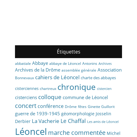
Étiquettes
Abbaye
abbaye de Léoncel
Antonins
abbatiale
Archives
Archives de la Drôme
Association
assemblée générale
cahiers de Léoncel
charte des abbayes
Bonnevaux
chronique
cisterciennes
chartreux
cistercien
colloque
cisterciens
commune de Léoncel
concert
conférence
fêtes
Drôme
Ginette Guillorit
guerre de 1939-1945
géomorphologie
Josselin
La Vacherie
Le Chaffal
Derbier
Les amis de Léoncel
Léoncel
marche commentée
Michel