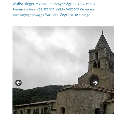
Wullschleger
Moyen Âge
Michèle Bois
musique
Peyrus
Résistance
Vercors
Vernaison
Veillée
Romans-sur-Isère
Yannick Veyrenche
voyage
voyages
élevage
visite