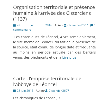
Organisation territoriale et présence
humaine à l’arrivée des Cisterciens
(1137)
Posté
28 juin 2016
Auteur
Cistercien2607
1
le
commentaire
Les chroniques de Léoncel, 4 Vraisemblablement,
le site même de Léoncel, du fait de la présence de
la source, était connu de longue date et fréquenté
au moins en période estivale par des bergers
venus des piedmonts et de la
Lire plus
Carte : l’emprise territoriale de
l’abbaye de Léoncel
Posté
28 juin 2016
Auteur
Cistercien2607
le
Les chroniques de Léoncel, 3