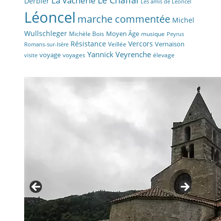
La Vacherie
Le Chaffal
Derbier
Les amis de Léoncel
Léoncel
marche commentée
Michel
Wullschleger
Moyen Âge
Michèle Bois
musique
Peyrus
Résistance
Vercors
Vernaison
Veillée
Romans-sur-Isère
Yannick Veyrenche
voyage
voyages
élevage
visite