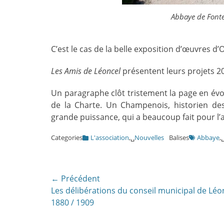
Abbaye de Fonte
C’est le cas de la belle exposition d’œuvres 
Les Amis de Léoncel
présentent leurs projets 2
Un paragraphe clôt tristement la page en év
de la Charte. Un Champenois, historien des
grande puissance, qui a beaucoup fait pour l’
Categories
L'association
,␣
Nouvelles
Balises
Abbaye
,
Navigation
← Précédent
Article
Les délibérations du conseil municipal de Léo
de
précédent:
1880 / 1909
l’article