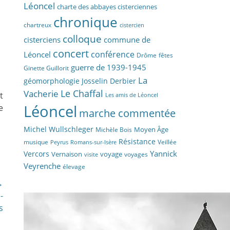
Léoncel
charte des abbayes cisterciennes
chronique
chartreux
cistercien
colloque
cisterciens
commune de
concert
conférence
Léoncel
fêtes
Drôme
guerre de 1939-1945
Ginette Guillorit
La
géomorphologie
Josselin Derbier
Vacherie
Le Chaffal
t
Les amis de Léoncel
Léoncel
e
marche commentée
Michel Wullschleger
Moyen Âge
Michèle Bois
Résistance
musique
Veillée
Peyrus
Romans-sur-Isère
Yannick
Vercors
Vernaison
voyage
voyages
visite
Veyrenche
élevage
→
-
s