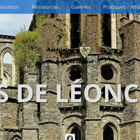
sociation
Ressources
Galeries
Pratiques / Inf
S DE LÉONC
cors
Facebook