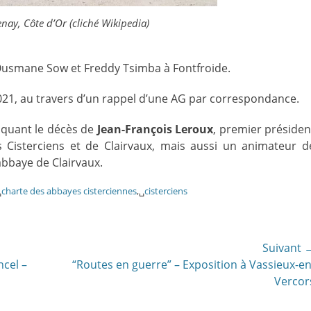
nay, Côte d’Or (cliché Wikipedia)
d’Ousmane Sow et Freddy Tsimba à Fontfroide.
021, au travers d’un rappel d’une AG par correspondance.
oquant le décès de
Jean-François Leroux
, premier présiden
 Cisterciens et de Clairvaux, mais aussi un animateur d
abbaye de Clairvaux.
␣
charte des abbayes cisterciennes
,␣
cisterciens
Suivant 
Article
ncel –
“Routes en guerre” – Exposition à Vassieux-en
suivant:
Vercor