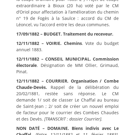
extraordinaire à Bioux (20 ha) voté par le CM
d’Oriol pour affectation à l’amélioration du chemin
n° 19 de Fogès à la Saulce : accord du CM de
Léoncel, vu l’accord entre les deux communes.
17/09/1882 – BUDGET. Traitement du receveur.
12/11/1882 – VOIRIE. Chemins
. Vote du budget
annuel 1883.
12/11/1882 – CONSEIL MUNICIPAL. Commission
électorale
. Désignation de MM Ollier, Grimaud,
Pinat.
12/11/1882 – COURRIER. Organisation
/ Combe
Chaude-Devès.
Rappel de la délibération du
20/02/1881, restée sans réponse. Le CM
demande 1/ soit de classer Le Chaffal au bureau
de Saint-Jean ; 2/ soit de créer un nouvel emploi
de facteur pour le courrier des Combes Chaudes
et des Devès.
[TRANSCRIT : dossier Courrier].
NON DATÉ – DOMAINE. Biens indivis avec Le
Chaffal.
[Entre 12/11/1882 et 11 février 1883].