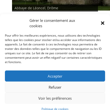
Abbaye de Léoncel, Drôme
Gérer le consentement aux
cookies
Pour offrir les meilleures expériences, nous utilisons des technologies
telles que les cookies pour stocker et/ou accéder aux informations des
appareils. Le fait de consentir à ces technologies nous permettra de
traiter des données telles que le comportement de navigation ou les ID
<
>
uniques sur ce site. Le fait de ne pas consentir ou de retirer son
consentement peut avoir un effet négatif sur certaines caractéristiques
et fonctions.
Conditions générales
Déclaration de confidentialité
Mentions légales
Accepter
Politique de cookies (UE)
Refuser
Voir les préférences
Copyright © 2026
Les amis de Léoncel
All Rights Reserved.
RGPD
Catch Adaptive de
Catch Themes
Politique de cookies