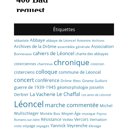
Étiquettes
Abbaye
abbaye de Léoncel
Antonins
abbatiale
Archives
Archives de la Drôme
Association
assemblée générale
cahiers de Léoncel
charte des abbayes
Bonnevaux
chronique
cisterciennes
chartreux
cistercien
colloque
cisterciens
commune de Léoncel
concert
conférence
fêtes
Drôme
Ginette Guillorit
guerre de 1939-1945
géomorphologie
Josselin
La Vacherie
Le Chaffal
Derbier
Les amis de Léoncel
Léoncel
marche commentée
Michel
Wullschleger
Moyen Âge
Michèle Bois
musique
Peyrus
Résistance
Vercors
Vernaison
Veillée
Romans-sur-Isère
Yannick Veyrenche
voyage
voyages
élevage
visite