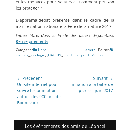
et les menaces pour sa survie. Comment peut-on
les protéger ?
Diaporama-débat présenté dans le cadre de la
manifestation nationale la Fête de la nature 2017.
Entrée libre, dans la limite des places disponibles
.
Renseignements
Categories
Liens divers
Balises
abeilles
,␣
écologie
,␣
FRAPNA
,␣
médiathèque de Valence
Navigation
← Précédent
Suivant →
de
Article
Article
Un site internet pour
Initiation à la taille de
précédent:
suivant:
suivre les animations
pierre – juin 2017
l’article
autour des 900 ans de
Bonnevaux
Les événements des amis de Léoncel