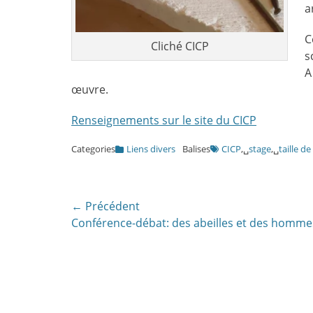
a
C
Cliché CICP
s
A
œuvre.
Renseignements sur le site du CICP
Categories
Liens divers
Balises
CICP
,␣
stage
,␣
taille de
Navigation
← Précédent
Article
Conférence-débat: des abeilles et des homme
de
précédent:
l’article