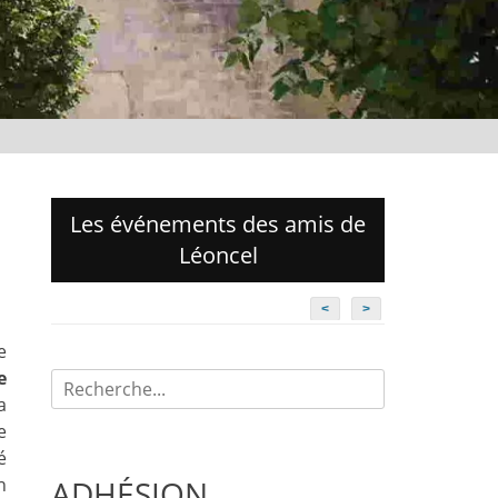
Les événements des amis de
Léoncel
<
>
e
e
Recherche
a
pour:
e
é
n
ADHÉSION