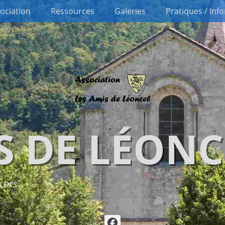
sociation
Ressources
Galeries
Pratiques / Inf
S DE LÉONC
cors
Facebook