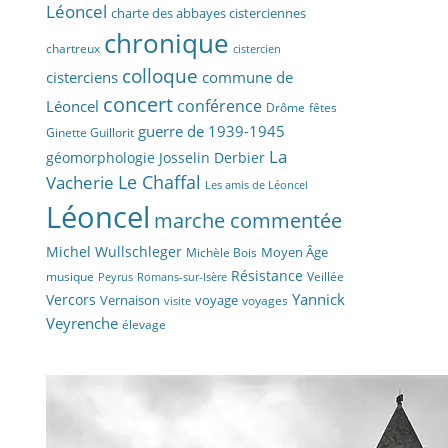
Léoncel
charte des abbayes cisterciennes
chronique
chartreux
cistercien
colloque
cisterciens
commune de
concert
conférence
Léoncel
fêtes
Drôme
guerre de 1939-1945
Ginette Guillorit
La
géomorphologie
Josselin Derbier
Vacherie
Le Chaffal
Les amis de Léoncel
Léoncel
marche commentée
Michel Wullschleger
Moyen Âge
Michèle Bois
Résistance
musique
Veillée
Peyrus
Romans-sur-Isère
Yannick
Vercors
Vernaison
voyage
voyages
visite
Veyrenche
élevage