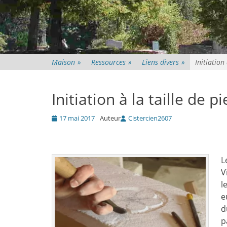
Maison
»
Ressources
»
Liens divers
»
Initiation
Initiation à la taille de p
Posté
17 mai 2017
Auteur
Cistercien2607
le
L
V
l
e
d
p