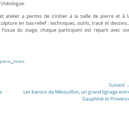
rchéologue.
et atelier a permis de s’initier à la taille de pierre et à l
culpture en bas-relief : techniques, outils, tracé et dessins
 l’issue du stage, chaque participant est reparti avec so
 pierre
,␣
Viviers
Suivant 
Article
s
Les barons de Mévouillon, un grand lignage entr
suivant:
Dauphiné et Provenc