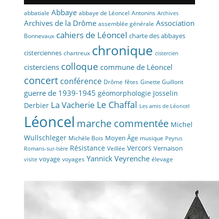
Abbaye
abbaye de Léoncel
Antonins
abbatiale
Archives
Archives de la Drôme
Association
assemblée générale
cahiers de Léoncel
charte des abbayes
Bonnevaux
chronique
cisterciennes
chartreux
cistercien
colloque
cisterciens
commune de Léoncel
concert
conférence
fêtes
Drôme
Ginette Guillorit
guerre de 1939-1945
géomorphologie
Josselin
La Vacherie
Le Chaffal
Derbier
Les amis de Léoncel
Léoncel
marche commentée
Michel
Wullschleger
Moyen Âge
Michèle Bois
musique
Peyrus
Résistance
Vercors
Vernaison
Veillée
Romans-sur-Isère
Yannick Veyrenche
voyage
voyages
élevage
visite