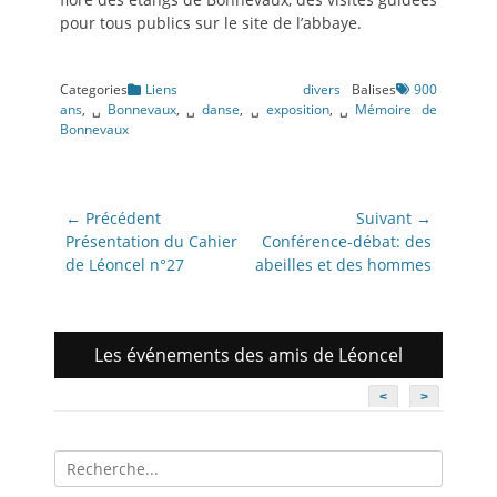
pour tous publics sur le site de l’abbaye.
Categories
Liens divers
Balises
900
ans
,␣
Bonnevaux
,␣
danse
,␣
exposition
,␣
Mémoire de
Bonnevaux
Navigation
← Précédent
Suivant →
de
Article
Article
Présentation du Cahier
Conférence-débat: des
précédent:
suivant:
de Léoncel n°27
abeilles et des hommes
l’article
Les événements des amis de Léoncel
<
>
Recherche
pour: