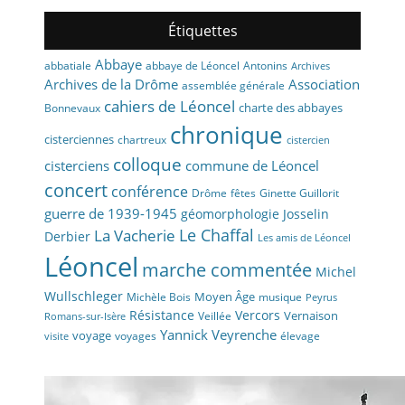
Étiquettes
Abbaye
abbaye de Léoncel
Antonins
abbatiale
Archives
Archives de la Drôme
Association
assemblée générale
cahiers de Léoncel
charte des abbayes
Bonnevaux
chronique
cisterciennes
chartreux
cistercien
colloque
cisterciens
commune de Léoncel
concert
conférence
fêtes
Drôme
Ginette Guillorit
guerre de 1939-1945
géomorphologie
Josselin
La Vacherie
Le Chaffal
Derbier
Les amis de Léoncel
Léoncel
marche commentée
Michel
Wullschleger
Moyen Âge
Michèle Bois
musique
Peyrus
Résistance
Vercors
Vernaison
Veillée
Romans-sur-Isère
Yannick Veyrenche
voyage
voyages
élevage
visite