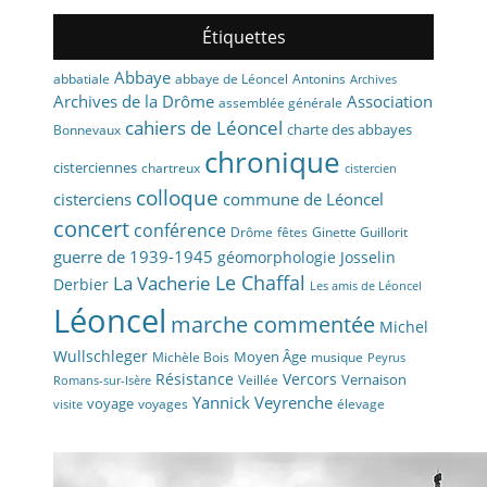
Étiquettes
Abbaye
abbaye de Léoncel
Antonins
abbatiale
Archives
Archives de la Drôme
Association
assemblée générale
cahiers de Léoncel
charte des abbayes
Bonnevaux
chronique
cisterciennes
chartreux
cistercien
colloque
cisterciens
commune de Léoncel
concert
conférence
fêtes
Drôme
Ginette Guillorit
guerre de 1939-1945
géomorphologie
Josselin
La Vacherie
Le Chaffal
Derbier
Les amis de Léoncel
Léoncel
marche commentée
Michel
Wullschleger
Moyen Âge
Michèle Bois
musique
Peyrus
Résistance
Vercors
Vernaison
Veillée
Romans-sur-Isère
Yannick Veyrenche
voyage
voyages
élevage
visite