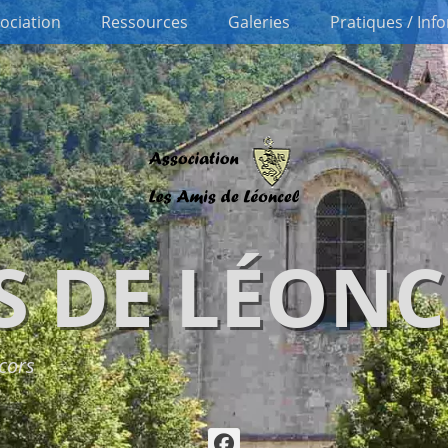
sociation
Ressources
Galeries
Pratiques / Inf
S DE LÉONC
cors
Facebook