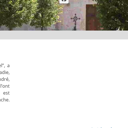
l”, a
adie,
ndré,
l’ont
 est
che.