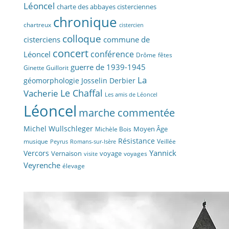
Léoncel
charte des abbayes cisterciennes
chronique
chartreux
cistercien
colloque
cisterciens
commune de
concert
conférence
Léoncel
fêtes
Drôme
guerre de 1939-1945
Ginette Guillorit
La
géomorphologie
Josselin Derbier
Vacherie
Le Chaffal
Les amis de Léoncel
Léoncel
marche commentée
Michel Wullschleger
Moyen Âge
Michèle Bois
Résistance
musique
Veillée
Peyrus
Romans-sur-Isère
Yannick
Vercors
Vernaison
voyage
voyages
visite
Veyrenche
élevage