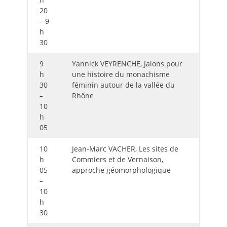
20
– 9
h
30
9
Yannick VEYRENCHE, Jalons pour
h
une histoire du monachisme
30
féminin autour de la vallée du
–
Rhône
10
h
05
10
Jean-Marc VACHER, Les sites de
h
Commiers et de Vernaison,
05
approche géomorphologique
–
10
h
30