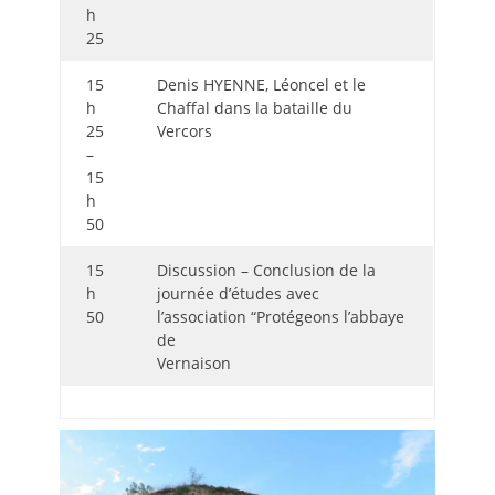
h
25
15
Denis HYENNE, Léoncel et le
h
Chaffal dans la bataille du
25
Vercors
–
15
h
50
15
Discussion – Conclusion de la
h
journée d’études avec
50
l’association “Protégeons l’abbaye
de
Vernaison