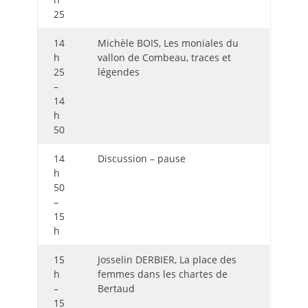
25
14
Michèle BOIS, Les moniales du
h
vallon de Combeau, traces et
25
légendes
–
14
h
50
14
Discussion – pause
h
50
–
15
h
15
Josselin DERBIER, La place des
h
femmes dans les chartes de
–
Bertaud
15