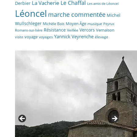
La Vacherie
Le Chaffal
Derbier
Les amis de Léoncel
Léoncel
marche commentée
Michel
Wullschleger
Moyen Âge
Michèle Bois
musique
Peyrus
Résistance
Vercors
Vernaison
Veillée
Romans-sur-Isère
Yannick Veyrenche
voyage
voyages
élevage
visite