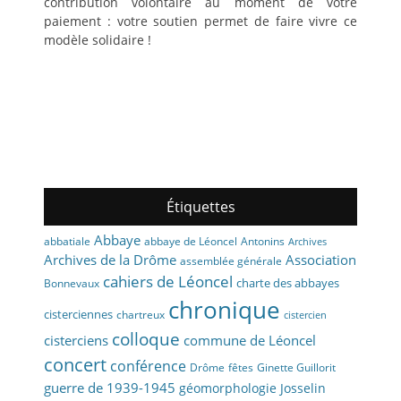
contribution volontaire au moment de votre
paiement : votre soutien permet de faire vivre ce
modèle solidaire !
Étiquettes
Abbaye
abbaye de Léoncel
Antonins
abbatiale
Archives
Archives de la Drôme
Association
assemblée générale
cahiers de Léoncel
charte des abbayes
Bonnevaux
chronique
cisterciennes
chartreux
cistercien
colloque
cisterciens
commune de Léoncel
concert
conférence
fêtes
Drôme
Ginette Guillorit
guerre de 1939-1945
géomorphologie
Josselin