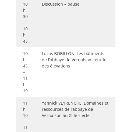
10
Discussion – pause
h
30
–
10
h
45
10
Lucas BOBILLON, Les bâtiments
h
de l’abbaye de Vernaison : étude
45
des élévations
–
11
h
10
11
Yannick VEYRENCHE, Domaines et
h
ressources de l’abbaye de
10
Vernaison au XIIIe siècle
–
11