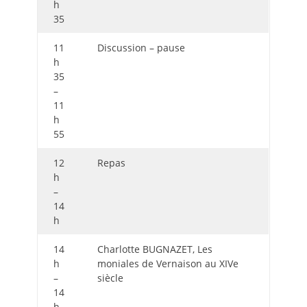
h
35
11
Discussion – pause
h
35
–
11
h
55
12
Repas
h
–
14
h
14
Charlotte BUGNAZET, Les
h
moniales de Vernaison au XIVe
–
siècle
14
h