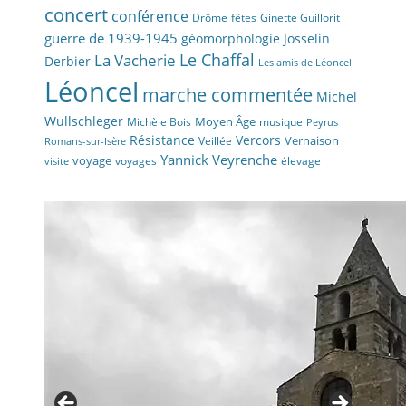
concert
conférence
fêtes
Drôme
Ginette Guillorit
guerre de 1939-1945
géomorphologie
Josselin
La Vacherie
Le Chaffal
Derbier
Les amis de Léoncel
Léoncel
marche commentée
Michel
Wullschleger
Moyen Âge
Michèle Bois
musique
Peyrus
Résistance
Vercors
Vernaison
Veillée
Romans-sur-Isère
Yannick Veyrenche
voyage
voyages
élevage
visite