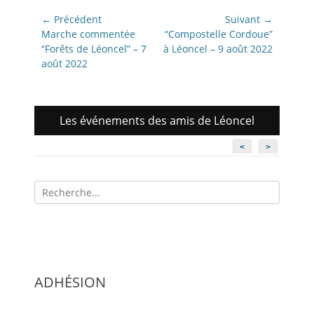
Navigation
← Précédent
Suivant →
de
Article
Article
Marche commentée
“Compostelle Cordoue”
précédent:
suivant:
“Forêts de Léoncel” – 7
à Léoncel – 9 août 2022
l’article
août 2022
Les événements des amis de Léoncel
<
>
Recherche
pour:
ADHÉSION