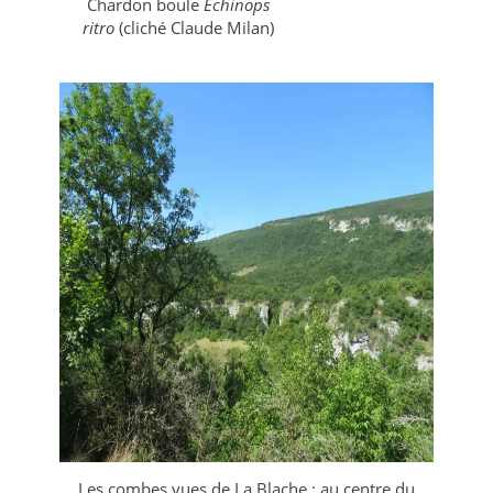
Chardon boule
Echinops
ritro
(cliché Claude Milan)
Les combes vues de La Blache : au centre du