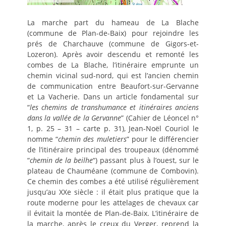
La marche part du hameau de La Blache
(commune de Plan-de-Baix) pour rejoindre les
prés de Charchauve (commune de Gigors-et-
Lozeron). Après avoir descendu et remonté les
combes de La Blache, l’itinéraire emprunte un
chemin vicinal sud-nord, qui est l’ancien chemin
de communication entre Beaufort-sur-Gervanne
et La Vacherie. Dans un article fondamental sur
“
les chemins de transhumance et itinéraires anciens
dans la vallée de la Gervanne
” (Cahier de Léoncel n°
1, p. 25 – 31 – carte p. 31), Jean-Noël Couriol le
nomme “
chemin des muletiers
” pour le différencier
de l’itinéraire principal des troupeaux (dénommé
“
chemin de la beilhe
“) passant plus à l’ouest, sur le
plateau de Chauméane (commune de Combovin).
Ce chemin des combes a été utilisé régulièrement
jusqu’au XXe siècle : il était plus pratique que la
route moderne pour les attelages de chevaux car
il évitait la montée de Plan-de-Baix. L’itinéraire de
la marche, après le creux du Verger, reprend la