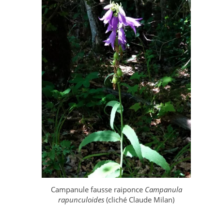
Campanule fausse raiponce
Campanula
rapunculoides
(cliché Claude Milan)