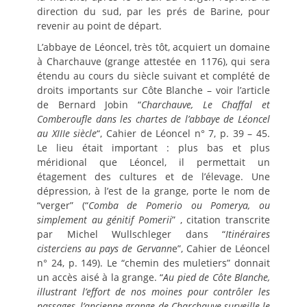
direction du sud, par les prés de Barine, pour
revenir au point de départ.
L’abbaye de Léoncel, très tôt, acquiert un domaine
à Charchauve (grange attestée en 1176), qui sera
étendu au cours du siècle suivant et complété de
droits importants sur Côte Blanche – voir l’article
de Bernard Jobin “
Charchauve, Le Chaffal et
Comberoufle dans les chartes de l’abbaye de Léoncel
au XIIIe siècle
“, Cahier de Léoncel n° 7, p. 39 – 45.
Le lieu était important : plus bas et plus
méridional que Léoncel, il permettait un
étagement des cultures et de l’élevage. Une
dépression, à l’est de la grange, porte le nom de
“verger” (“
Comba de Pomerio ou Pomerya, ou
simplement au génitif Pomerii
” , citation transcrite
par Michel Wullschleger dans “
Itinéraires
cisterciens au pays de Gervann
e”, Cahier de Léoncel
n° 24, p. 149). Le “chemin des muletiers” donnait
un accès aisé à la grange. “
Au pied de Côte Blanche,
illustrant l’effort de nos moines pour contrôler les
passages, l’ancienne grange de Charchauve surveille le