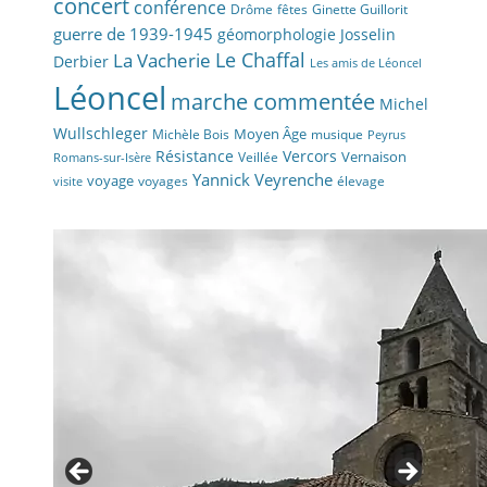
concert
conférence
fêtes
Drôme
Ginette Guillorit
guerre de 1939-1945
géomorphologie
Josselin
La Vacherie
Le Chaffal
Derbier
Les amis de Léoncel
Léoncel
marche commentée
Michel
Wullschleger
Moyen Âge
Michèle Bois
musique
Peyrus
Résistance
Vercors
Vernaison
Veillée
Romans-sur-Isère
Yannick Veyrenche
voyage
voyages
élevage
visite