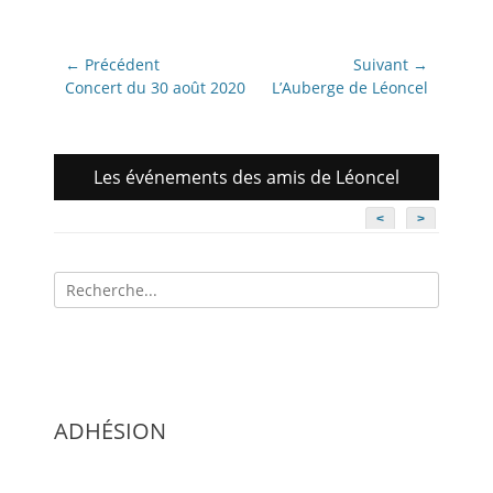
Navigation
← Précédent
Suivant →
de
Article
Article
Concert du 30 août 2020
L’Auberge de Léoncel
précédent:
suivant:
l’article
Les événements des amis de Léoncel
<
>
Recherche
pour:
ADHÉSION