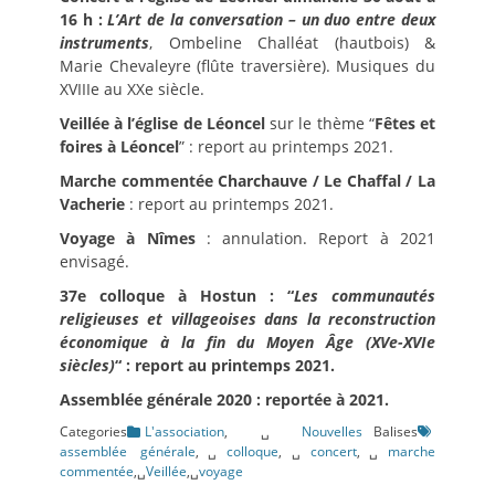
16 h :
L’Art de la conversation – un duo entre deux
instruments
, Ombeline Challéat (hautbois) &
Marie Chevaleyre (flûte traversière). Musiques du
XVIIIe au XXe siècle.
Veillée à l’église de Léoncel
sur le thème “
Fêtes et
foires à Léoncel
” : report au printemps 2021.
Marche commentée Charchauve / Le Chaffal / La
Vacherie
: report au printemps 2021.
Voyage à Nîmes
: annulation. Report à 2021
envisagé.
37e colloque
à Hostun :
“
Les communautés
religieuses et villageoises dans la reconstruction
économique à la fin du Moyen Âge (XVe-XVIe
siècles)
“
: report au printemps 2021.
Assemblée générale 2020 : reportée à 2021.
Categories
L'association
,␣
Nouvelles
Balises
assemblée générale
,␣
colloque
,␣
concert
,␣
marche
commentée
,␣
Veillée
,␣
voyage