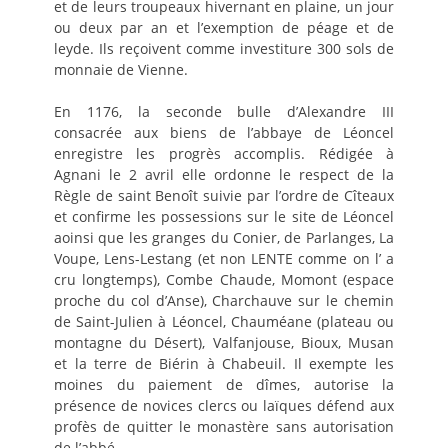
et de leurs troupeaux hivernant en plaine, un jour
ou deux par an et l’exemption de péage et de
leyde. Ils reçoivent comme investiture 300 sols de
monnaie de Vienne.
En 1176, la seconde bulle d’Alexandre III
consacrée aux biens de l’abbaye de Léoncel
enregistre les progrès accomplis. Rédigée à
Agnani le 2 avril elle ordonne le respect de la
Règle de saint Benoît suivie par l’ordre de Cîteaux
et confirme les possessions sur le site de Léoncel
aoinsi que les granges du Conier, de Parlanges, La
Voupe, Lens-Lestang (et non LENTE comme on l’ a
cru longtemps), Combe Chaude, Momont (espace
proche du col d’Anse), Charchauve sur le chemin
de Saint-Julien à Léoncel, Chauméane (plateau ou
montagne du Désert), Valfanjouse, Bioux, Musan
et la terre de Biérin à Chabeuil. Il exempte les
moines du paiement de dîmes, autorise la
présence de novices clercs ou laïques défend aux
profès de quitter le monastère sans autorisation
de l’abbé.