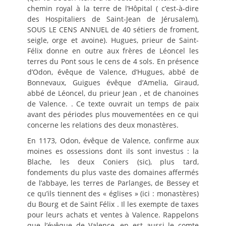
chemin royal à la terre de l’Hôpital ( c’est-à-dire
des Hospitaliers de Saint-Jean de Jérusalem),
SOUS LE CENS ANNUEL de 40 sétiers de froment,
seigle, orge et avoine). Hugues, prieur de Saint-
Félix donne en outre aux frères de Léoncel les
terres du Pont sous le cens de 4 sols. En présence
d’Odon, évêque de Valence, d’Hugues, abbé de
Bonnevaux, Guigues évêque d’Amelia, Giraud,
abbé de Léoncel, du prieur Jean , et de chanoines
de Valence. . Ce texte ouvrait un temps de paix
avant des périodes plus mouvementées en ce qui
concerne les relations des deux monastères.
En 1173, Odon, évêque de Valence, confirme aux
moines es ossessions dont ils sont investus : la
Blache, les deux Coniers (sic), plus tard,
fondements du plus vaste des domaines affermés
de l’abbaye, les terres de Parlanges, de Bessey et
ce qu’ils tiennent des « églises » (ici : monastères)
du Bourg et de Saint Félix . Il les exempte de taxes
pour leurs achats et ventes à Valence. Rappelons
que l’évêque de Valence, en est aussi le comte