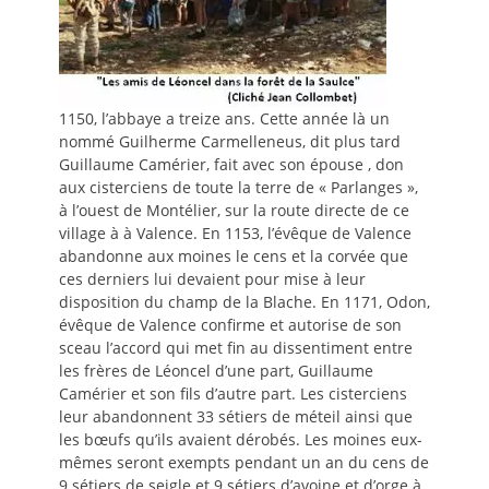
1150, l’abbaye a treize ans. Cette année là un
nommé Guilherme Carmelleneus, dit plus tard
Guillaume Camérier, fait avec son épouse , don
aux cisterciens de toute la terre de « Parlanges »,
à l’ouest de Montélier, sur la route directe de ce
village à à Valence. En 1153, l’évêque de Valence
abandonne aux moines le cens et la corvée que
ces derniers lui devaient pour mise à leur
disposition du champ de la Blache. En 1171, Odon,
évêque de Valence confirme et autorise de son
sceau l’accord qui met fin au dissentiment entre
les frères de Léoncel d’une part, Guillaume
Camérier et son fils d’autre part. Les cisterciens
leur abandonnent 33 sétiers de méteil ainsi que
les bœufs qu’ils avaient dérobés. Les moines eux-
mêmes seront exempts pendant un an du cens de
9 sétiers de seigle et 9 sétiers d’avoine et d’orge à