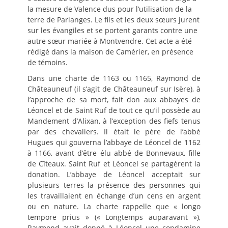
la mesure de Valence dus pour l’utilisation de la
terre de Parlanges. Le fils et les deux sœurs jurent
sur les évangiles et se portent garants contre une
autre sœur mariée à Montvendre. Cet acte a été
rédigé dans la maison de Camérier, en présence
de témoins.
Dans une charte de 1163 ou 1165, Raymond de
Châteauneuf (il s’agit de Châteauneuf sur Isère), à
l’approche de sa mort, fait don aux abbayes de
Léoncel et de Saint Ruf de tout ce qu’il possède au
Mandement d’Alixan, à l’exception des fiefs tenus
par des chevaliers. Il était le père de l’abbé
Hugues qui gouverna l’abbaye de Léoncel de 1162
à 1166, avant d’être élu abbé de Bonnevaux, fille
de Cîteaux. Saint Ruf et Léoncel se partagèrent la
donation. L’abbaye de Léoncel acceptait sur
plusieurs terres la présence des personnes qui
les travaillaient en échange d’un cens en argent
ou en nature. La charte rappelle que « longo
tempore prius » (« Longtemps auparavant »),
Raymond avait donné à Léoncel une condamine