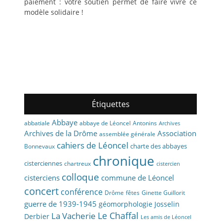
paiement : votre soutien permet de faire vivre ce
modèle solidaire !
Étiquettes
Abbaye
abbaye de Léoncel
Antonins
abbatiale
Archives
Archives de la Drôme
Association
assemblée générale
cahiers de Léoncel
charte des abbayes
Bonnevaux
chronique
cisterciennes
chartreux
cistercien
colloque
cisterciens
commune de Léoncel
concert
conférence
fêtes
Drôme
Ginette Guillorit
guerre de 1939-1945
géomorphologie
Josselin
La Vacherie
Le Chaffal
Derbier
Les amis de Léoncel