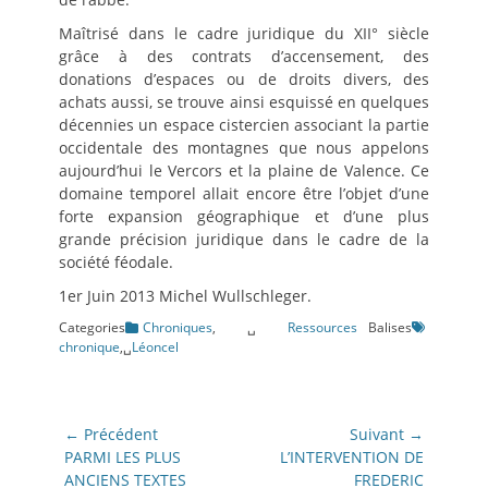
Maîtrisé dans le cadre juridique du XII° siècle
grâce à des contrats d’accensement, des
donations d’espaces ou de droits divers, des
achats aussi, se trouve ainsi esquissé en quelques
décennies un espace cistercien associant la partie
occidentale des montagnes que nous appelons
aujourd’hui le Vercors et la plaine de Valence. Ce
domaine temporel allait encore être l’objet d’une
forte expansion géographique et d’une plus
grande précision juridique dans le cadre de la
société féodale.
1er Juin 2013 Michel Wullschleger.
Categories
Chroniques
,␣
Ressources
Balises
chronique
,␣
Léoncel
Navigation
← Précédent
Suivant →
de
Article
Article
PARMI LES PLUS
L’INTERVENTION DE
précédent:
suivant:
ANCIENS TEXTES
FREDERIC
l’article