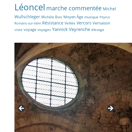
Léoncel
marche commentée
Michel
Wullschleger
Moyen Âge
Michèle Bois
musique
Peyrus
Résistance
Vercors
Vernaison
Veillée
Romans-sur-Isère
Yannick Veyrenche
voyage
voyages
élevage
visite