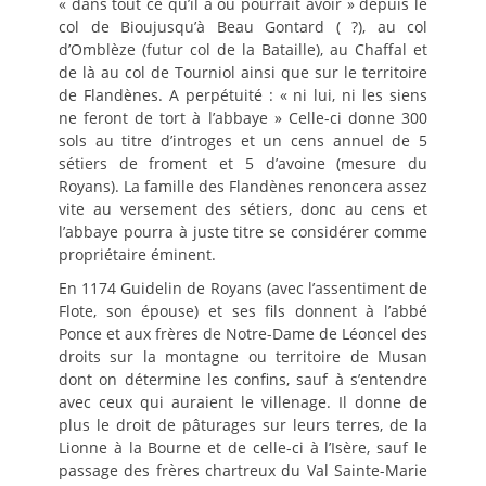
« dans tout ce qu’il a ou pourrait avoir » depuis le
col de Bioujusqu’à Beau Gontard ( ?), au col
d’Omblèze (futur col de la Bataille), au Chaffal et
de là au col de Tourniol ainsi que sur le territoire
de Flandènes. A perpétuité : « ni lui, ni les siens
ne feront de tort à l’abbaye » Celle-ci donne 300
sols au titre d’introges et un cens annuel de 5
sétiers de froment et 5 d’avoine (mesure du
Royans). La famille des Flandènes renoncera assez
vite au versement des sétiers, donc au cens et
l’abbaye pourra à juste titre se considérer comme
propriétaire éminent.
En 1174 Guidelin de Royans (avec l’assentiment de
Flote, son épouse) et ses fils donnent à l’abbé
Ponce et aux frères de Notre-Dame de Léoncel des
droits sur la montagne ou territoire de Musan
dont on détermine les confins, sauf à s’entendre
avec ceux qui auraient le villenage. Il donne de
plus le droit de pâturages sur leurs terres, de la
Lionne à la Bourne et de celle-ci à l’Isère, sauf le
passage des frères chartreux du Val Sainte-Marie