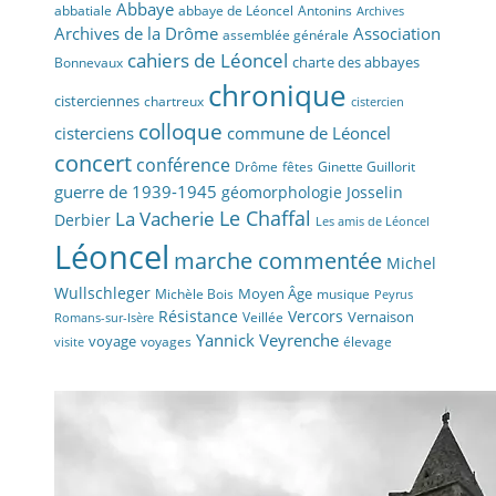
Abbaye
abbaye de Léoncel
Antonins
abbatiale
Archives
Archives de la Drôme
Association
assemblée générale
cahiers de Léoncel
charte des abbayes
Bonnevaux
chronique
cisterciennes
chartreux
cistercien
colloque
cisterciens
commune de Léoncel
concert
conférence
fêtes
Drôme
Ginette Guillorit
guerre de 1939-1945
géomorphologie
Josselin
La Vacherie
Le Chaffal
Derbier
Les amis de Léoncel
Léoncel
marche commentée
Michel
Wullschleger
Moyen Âge
Michèle Bois
musique
Peyrus
Résistance
Vercors
Vernaison
Veillée
Romans-sur-Isère
Yannick Veyrenche
voyage
voyages
élevage
visite