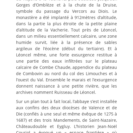
Gorges d’Omblèze et à la chute de la Druise,
symbole du passage du Vercors au Diois. Le
monastère a été implanté à 912mètres d‘altitude,
dans la partie la plus étroite de la petite plaine
d’altitude de la Vacherie. Tout près de Léoncel,
dans un milieu essentiellement calcaire, une zone
humide survit, liée à la présence de sables
argileux de l’éocène (début du tertiaire). Et à
Léoncel même, une forte exsurgence restitue à
une partie des eaux infiltrées sur le plateau
calcaire de Combe Chaude, appendice du plateau
de Combovin au nord du col des Limouches et à
l’ouest du Val. Ensemble le marais et l’exsurgence
donnent naissance à une petite rivière, que les
archives nomment Ruisseau de Léoncel.
Sur un plan tout à fait local, l’abbaye s’est installée
aux confins des deux diocèses de Valence et de
Die (confiés à une seul et même évêque de 1275 à
1687) et des trois Mandements, de Saint-Nazaire,
Châteaudouble et Eygluy. L’historien Jean-Noël
Couriol a évoqué un « espace frontière » où