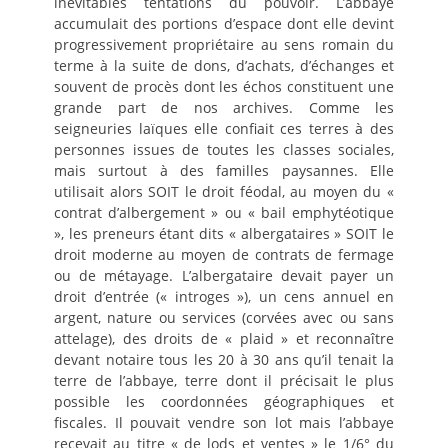
inévitables tentations du pouvoir. L’abbaye
accumulait des portions d’espace dont elle devint
progressivement propriétaire au sens romain du
terme à la suite de dons, d’achats, d’échanges et
souvent de procès dont les échos constituent une
grande part de nos archives. Comme les
seigneuries laïques elle confiait ces terres à des
personnes issues de toutes les classes sociales,
mais surtout à des familles paysannes. Elle
utilisait alors SOIT le droit féodal, au moyen du «
contrat d’albergement » ou « bail emphytéotique
», les preneurs étant dits « albergataires » SOIT le
droit moderne au moyen de contrats de fermage
ou de métayage. L’albergataire devait payer un
droit d’entrée (« introges »), un cens annuel en
argent, nature ou services (corvées avec ou sans
attelage), des droits de « plaid » et reconnaître
devant notaire tous les 20 à 30 ans qu’il tenait la
terre de l’abbaye, terre dont il précisait le plus
possible les coordonnées géographiques et
fiscales. Il pouvait vendre son lot mais l’abbaye
recevait au titre « de lods et ventes » le 1/6° du