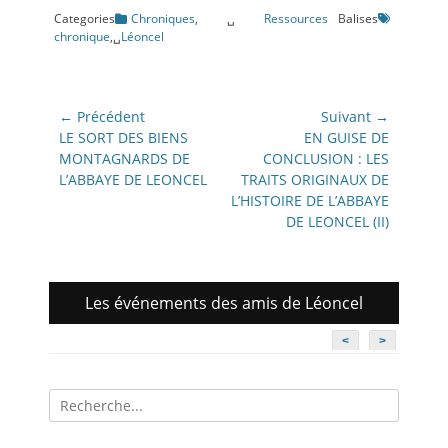
Categories
Chroniques
,␣
Ressources
Balises
chronique
,␣
Léoncel
Navigation
← Précédent
Suivant →
de
Article
Article
LE SORT DES BIENS
EN GUISE DE
précédent:
suivant:
MONTAGNARDS DE
CONCLUSION : LES
l’article
L’ABBAYE DE LEONCEL
TRAITS ORIGINAUX DE
L’HISTOIRE DE L’ABBAYE
DE LEONCEL (II)
Les événements des amis de Léoncel
<
>
Recherche
pour: