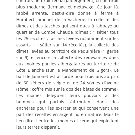
contrats de droit féodal (albergement) ou de droit
plus moderne (fermage et métayage. Ce jour là,
l’abbé arrente, c’est-à-dire donne à ferme à
Humbert Jamonet de la Vacherie, la collecte des
dîmes et des tasches qui sont dues à l’abbaye au
quartier de Combe Chaude (dîmes : 1 sétier tous
les 25 récoltés ; tasches levées notamment sur les
essarts : 1 sétier sur 14 récoltés), la collecte des
dîmes levées au territoire de Péquinière (1 gerbe
sur 9), et encore la collecte des redevances dues
aux moines par les albergataires au territoire de
Côte Blanche (sur le Mandement de Gigors). Le
bail de Jamonet est accordé pour trois ans au prix
de 60 sétiers de seigle et de 24 sômes d’avoine
(sôme : coffre mis sur le dos des bêtes de somme).
Les moines délèguent leurs pouvoirs à des
hommes qui parfois s’affrontent dans des
enchères pour les exercer et qui conservent une
part des recettes en argent ou en nature. Mais le
lien direct entre les moines et ceux qui exploitent
leurs terres disparaît.