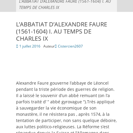
L’ABBATIAT D’ALEXANDRE FAURE (1561-1604) I. AU
TEMPS DE CHARLES IX
L’ABBATIAT D’ALEXANDRE FAURE
(1561-1604) I. AU TEMPS DE
CHARLES IX
Posté
1 juillet 2016
Auteur
Cistercien2607
le
Alexandre Faure gouverne l’abbaye de Léoncel
pendant la triste période des guerres de religion.
Il a laissé le souvenir d’un abbé remuant (on l’a
parfois traité d’ ” abbé gyrovague “).Très appliqué
à sauvegarder la vie économique de son
monastère, il ne résistera pas , après 1574, à la
tentation de participer, non sans quelque déboire,
aux luttes politico-religieuses. La Réforme s’est
répandue depuis la Suisse et l’Allemagne dans