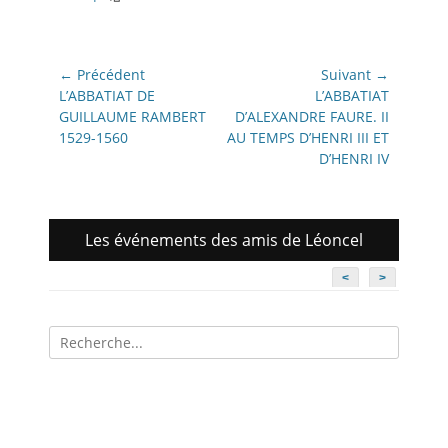
Navigation
← Précédent
Suivant →
de
Article
Article
L’ABBATIAT DE
L’ABBATIAT
précédent:
suivant:
GUILLAUME RAMBERT
D’ALEXANDRE FAURE. II
l’article
1529-1560
AU TEMPS D’HENRI III ET
D’HENRI IV
Les événements des amis de Léoncel
<
>
Recherche
pour: