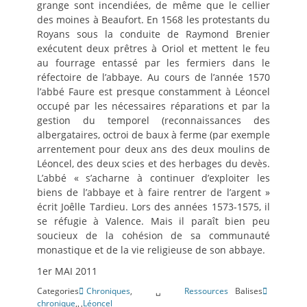
grange sont incendiées, de même que le cellier
des moines à Beaufort. En 1568 les protestants du
Royans sous la conduite de Raymond Brenier
exécutent deux prêtres à Oriol et mettent le feu
au fourrage entassé par les fermiers dans le
réfectoire de l’abbaye. Au cours de l’année 1570
l’abbé Faure est presque constamment à Léoncel
occupé par les nécessaires réparations et par la
gestion du temporel (reconnaissances des
albergataires, octroi de baux à ferme (par exemple
arrentement pour deux ans des deux moulins de
Léoncel, des deux scies et des herbages du devès.
L’abbé « s’acharne à continuer d’exploiter les
biens de l’abbaye et à faire rentrer de l’argent »
écrit Joêlle Tardieu. Lors des années 1573-1575, il
se réfugie à Valence. Mais il paraît bien peu
soucieux de la cohésion de sa communauté
monastique et de la vie religieuse de son abbaye.
1er MAI 2011
Categories
Chroniques
,␣
Ressources
Balises
chronique
,␣
Léoncel