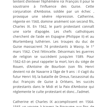
tentent d’enlever l’éphémère roi François II pour le
soustraire à l’influence des Guise. Cette
conjuration d’Amboise, soldée par un échec ,
provoque une sévère répression. Catherine,
régente en 1560, domine aisément son second fils,
Charles IX. En 1562, le parti protestant connaît
une sorte d’apogée. Les chefs catholiques
cherchent de l’aide en Espagne (Philippe II) et au
Wurtemberg luthérien. Les troupes du duc de
Guise massacrent 74 protestants à Wassy, le 1°
mars 1562. C’est l’étincelle. Désormais les guerres
de religion se succèdent jusqu’en 1589. Pour
1562-63 on peut rappeler la mort, lors du siège de
Rouen, d’Antoine de Bourbon (son fils Henri
devient roi de Navarre à l’âge de 9 ans : il s’agit du
futur Henri IV), la bataille de Dreux, l’assassinat du
duc François de Guise à Orléans, les succès
protestants dans le Midi et la Paix d’Amboise qui
réglemente le culte protestant et donc…l’admet.
Catherine et Charles IX accomplissent en 1564-
1565 un voyage à travers le Royaume aux fins de