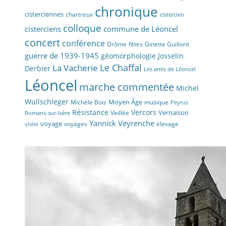
chronique
cisterciennes
chartreux
cistercien
colloque
cisterciens
commune de Léoncel
concert
conférence
fêtes
Drôme
Ginette Guillorit
guerre de 1939-1945
géomorphologie
Josselin
La Vacherie
Le Chaffal
Derbier
Les amis de Léoncel
Léoncel
marche commentée
Michel
Wullschleger
Moyen Âge
Michèle Bois
musique
Peyrus
Résistance
Vercors
Vernaison
Veillée
Romans-sur-Isère
Yannick Veyrenche
voyage
voyages
élevage
visite