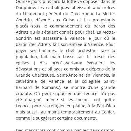
Quinze jours plus tard la lutte va opposer dans le
Dauphiné, les catholiques obéissant aux ordres
du Lieutenant général du Gouverneur La Motte-
Gondrin, dévoué aux Guise et les protestants
placés sous le commandement du baron des
Adrets qu’ils s‘étaient donnés pour chef. La Motte-
Gondrin est assassiné à Valence le jour où le
baron des Adrets fait son entrée à Valence. Pour
payer ses hommes, le chef protestant taxe la
population, fait main basse sur le trésor des
églises ( des procès-verbaux évoquent les
dévastations et pillages commis aux dépens de la
Grande Chartreuse, Saint-Antoine en Viennois, la
cathédrale de Valence et la collégiale Saint-
Barnard de Romans.), se montre d’une grande
cruauté. On peut supposer que Léoncel n’a pas
été épargné, même si les moines ont quitté
Léoncel pour se réfugier en plaine, à la Part-Dieu
mais aussi , au moins temporairement au Conier,
comme le suggèrent certains documents.
Des massacres sont commis par les deux camps.