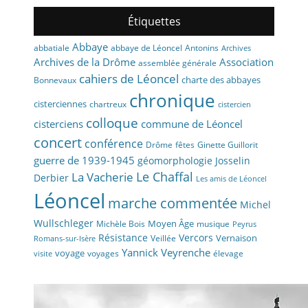
Étiquettes
Abbaye
abbaye de Léoncel
Antonins
abbatiale
Archives
Archives de la Drôme
Association
assemblée générale
cahiers de Léoncel
charte des abbayes
Bonnevaux
chronique
cisterciennes
chartreux
cistercien
colloque
cisterciens
commune de Léoncel
concert
conférence
fêtes
Drôme
Ginette Guillorit
guerre de 1939-1945
géomorphologie
Josselin
La Vacherie
Le Chaffal
Derbier
Les amis de Léoncel
Léoncel
marche commentée
Michel
Wullschleger
Moyen Âge
Michèle Bois
musique
Peyrus
Résistance
Vercors
Vernaison
Veillée
Romans-sur-Isère
Yannick Veyrenche
voyage
voyages
élevage
visite