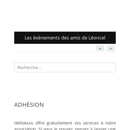
Les événements des amis de Léoncel
<
>
Recherche
pour:
ADHÉSION
HelloAsso offre gratuitement ses services à notre
association. Si vous le pouvez, pensez à laisser une