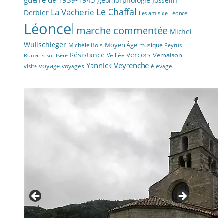
guerre de 1939-1945
géomorphologie
Josselin
La Vacherie
Le Chaffal
Derbier
Les amis de Léoncel
Léoncel
marche commentée
Michel
Wullschleger
Moyen Âge
Michèle Bois
musique
Peyrus
Résistance
Vercors
Vernaison
Veillée
Romans-sur-Isère
Yannick Veyrenche
voyage
voyages
élevage
visite