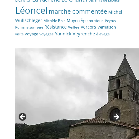
Les amis de Léoncel
Léoncel
marche commentée
Michel
Wullschleger
Moyen Âge
Michèle Bois
musique
Peyrus
Résistance
Vercors
Vernaison
Veillée
Romans-sur-Isère
Yannick Veyrenche
voyage
voyages
élevage
visite