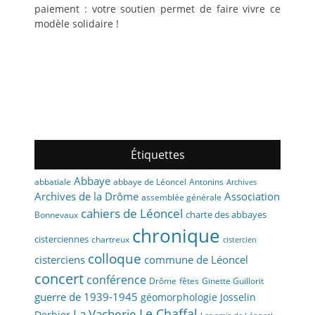
paiement : votre soutien permet de faire vivre ce
modèle solidaire !
Étiquettes
Abbaye
abbaye de Léoncel
Antonins
abbatiale
Archives
Archives de la Drôme
Association
assemblée générale
cahiers de Léoncel
charte des abbayes
Bonnevaux
chronique
cisterciennes
chartreux
cistercien
colloque
cisterciens
commune de Léoncel
concert
conférence
fêtes
Drôme
Ginette Guillorit
guerre de 1939-1945
géomorphologie
Josselin
La Vacherie
Le Chaffal
Derbier