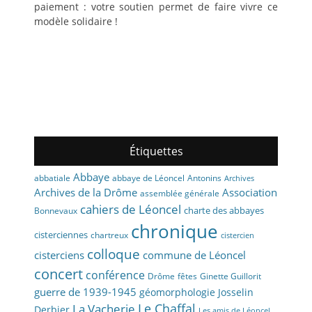
paiement : votre soutien permet de faire vivre ce
modèle solidaire !
Étiquettes
Abbaye
abbaye de Léoncel
Antonins
abbatiale
Archives
Archives de la Drôme
Association
assemblée générale
cahiers de Léoncel
charte des abbayes
Bonnevaux
chronique
cisterciennes
chartreux
cistercien
colloque
cisterciens
commune de Léoncel
concert
conférence
fêtes
Drôme
Ginette Guillorit
guerre de 1939-1945
géomorphologie
Josselin
La Vacherie
Le Chaffal
Derbier
Les amis de Léoncel