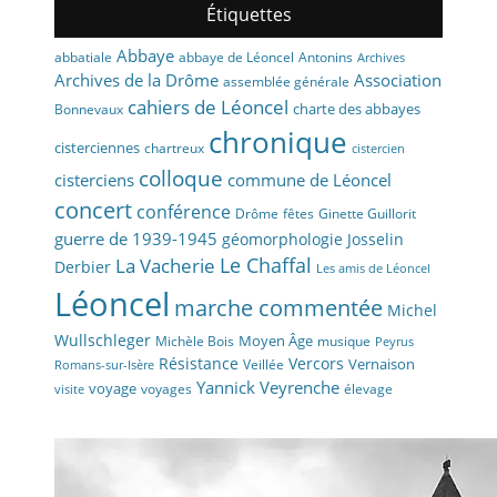
Étiquettes
Abbaye
abbaye de Léoncel
Antonins
abbatiale
Archives
Archives de la Drôme
Association
assemblée générale
cahiers de Léoncel
charte des abbayes
Bonnevaux
chronique
cisterciennes
chartreux
cistercien
colloque
cisterciens
commune de Léoncel
concert
conférence
fêtes
Drôme
Ginette Guillorit
guerre de 1939-1945
géomorphologie
Josselin
La Vacherie
Le Chaffal
Derbier
Les amis de Léoncel
Léoncel
marche commentée
Michel
Wullschleger
Moyen Âge
Michèle Bois
musique
Peyrus
Résistance
Vercors
Vernaison
Veillée
Romans-sur-Isère
Yannick Veyrenche
voyage
voyages
élevage
visite