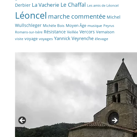
La Vacherie
Le Chaffal
Derbier
Les amis de Léoncel
Léoncel
marche commentée
Michel
Wullschleger
Moyen Âge
Michèle Bois
musique
Peyrus
Résistance
Vercors
Vernaison
Veillée
Romans-sur-Isère
Yannick Veyrenche
voyage
voyages
élevage
visite