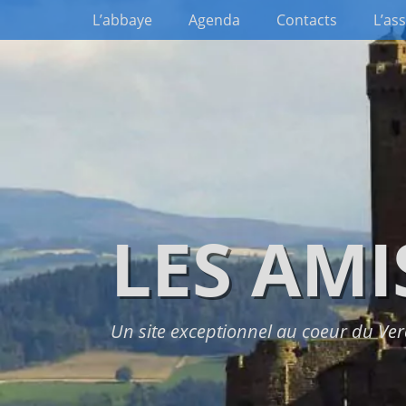
Premier menu
Passer
L’abbaye
Agenda
Contacts
L’as
au
contenu
LES AMI
Un site exceptionnel au coeur du Ver