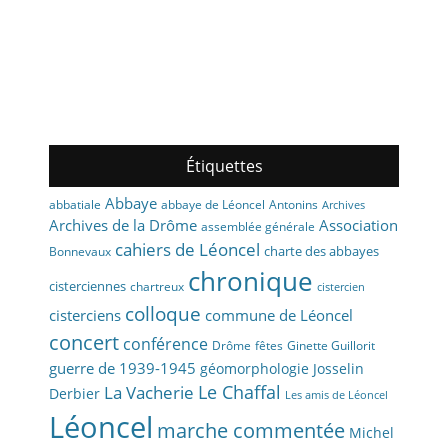
Étiquettes
Abbaye
abbaye de Léoncel
Antonins
abbatiale
Archives
Archives de la Drôme
Association
assemblée générale
cahiers de Léoncel
charte des abbayes
Bonnevaux
chronique
cisterciennes
chartreux
cistercien
colloque
cisterciens
commune de Léoncel
concert
conférence
fêtes
Drôme
Ginette Guillorit
guerre de 1939-1945
géomorphologie
Josselin
La Vacherie
Le Chaffal
Derbier
Les amis de Léoncel
Léoncel
marche commentée
Michel