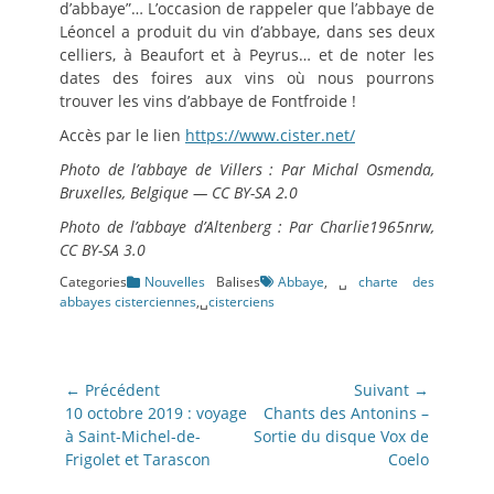
d’abbaye”… L’occasion de rappeler que l’abbaye de
Léoncel a produit du vin d’abbaye, dans ses deux
celliers, à Beaufort et à Peyrus… et de noter les
dates des foires aux vins où nous pourrons
trouver les vins d’abbaye de Fontfroide !
Accès par le lien
https://www.cister.net/
Photo de l’abbaye de Villers : Par Michal Osmenda,
Bruxelles, Belgique — CC BY-SA 2.0
Photo de l’abbaye d’Altenberg : Par Charlie1965nrw,
CC BY-SA 3.0
Categories
Nouvelles
Balises
Abbaye
,␣
charte des
abbayes cisterciennes
,␣
cisterciens
Navigation
← Précédent
Suivant →
de
Article
Article
10 octobre 2019 : voyage
Chants des Antonins –
précédent:
suivant:
à Saint-Michel-de-
Sortie du disque Vox de
l’article
Frigolet et Tarascon
Coelo