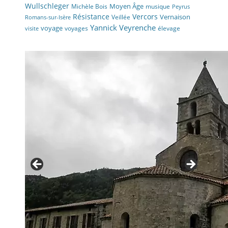
Wullschleger
Moyen Âge
Michèle Bois
musique
Peyrus
Résistance
Vercors
Vernaison
Veillée
Romans-sur-Isère
Yannick Veyrenche
voyage
voyages
élevage
visite