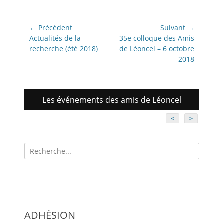
Navigation
← Précédent
Suivant →
de
Article
Article
Actualités de la
35e colloque des Amis
précédent:
suivant:
recherche (été 2018)
de Léoncel – 6 octobre
l’article
2018
Les événements des amis de Léoncel
<
>
Recherche
pour:
ADHÉSION