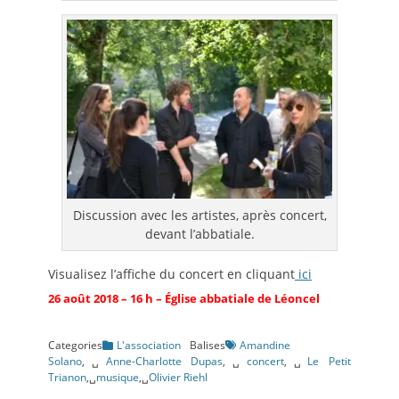
Discussion avec les artistes, après concert,
devant l’abbatiale.
Visualisez l’affiche du concert en cliquant
ici
26 août 2018 – 16 h – Église abbatiale de Léoncel
Categories
L'association
Balises
Amandine
Solano
,␣
Anne-Charlotte Dupas
,␣
concert
,␣
Le Petit
Trianon
,␣
musique
,␣
Olivier Riehl