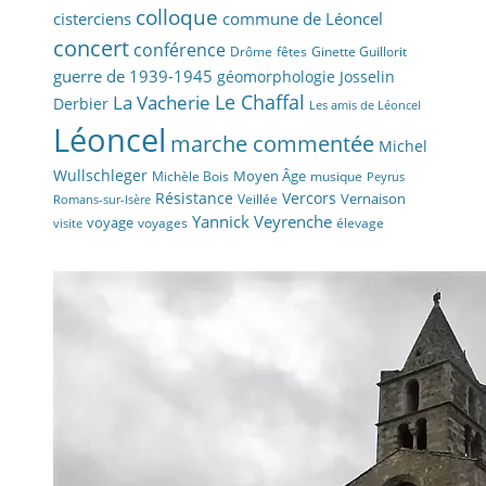
colloque
cisterciens
commune de Léoncel
concert
conférence
fêtes
Drôme
Ginette Guillorit
guerre de 1939-1945
géomorphologie
Josselin
La Vacherie
Le Chaffal
Derbier
Les amis de Léoncel
Léoncel
marche commentée
Michel
Wullschleger
Moyen Âge
Michèle Bois
musique
Peyrus
Résistance
Vercors
Vernaison
Veillée
Romans-sur-Isère
Yannick Veyrenche
voyage
voyages
élevage
visite