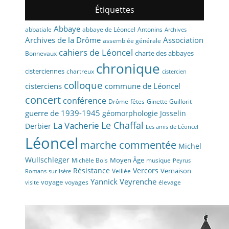
Étiquettes
Abbaye
abbaye de Léoncel
Antonins
abbatiale
Archives
Archives de la Drôme
Association
assemblée générale
cahiers de Léoncel
charte des abbayes
Bonnevaux
chronique
cisterciennes
chartreux
cistercien
colloque
cisterciens
commune de Léoncel
concert
conférence
fêtes
Drôme
Ginette Guillorit
guerre de 1939-1945
géomorphologie
Josselin
La Vacherie
Le Chaffal
Derbier
Les amis de Léoncel
Léoncel
marche commentée
Michel
Wullschleger
Moyen Âge
Michèle Bois
musique
Peyrus
Résistance
Vercors
Vernaison
Veillée
Romans-sur-Isère
Yannick Veyrenche
voyage
voyages
élevage
visite