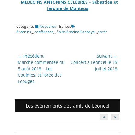
MÉDECINS ANTONINS CÉLÈBRES – Sébastien et
Jérôme de Monteux
Categories
Nouvelles
Balises
Antonins
,␣
conférence
,␣
Saint-Antoine-l'abbaye
,␣
sortir
Navigation
← Précédent
Suivant →
de
Article
Article
Marche commentée du
Concert à Léoncel le 15
précédent:
suivant:
5 août 2018 – Les
juillet 2018
l’article
Coulmes, et l’orée des
Ecouges
Les événements des amis de Léoncel
<
>
Recherche