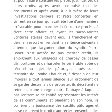
et pour l’autre consulté les pièces justificatives de
leurs droits, après avoir compulsé tous les
documents et après avoir, à la lumière de leurs
investigations délibéré et s’être concertés, en
vinrent en ce jour qui avait été fixé d’une manière
irrévocable pour marquer la fin de ce procès , à
clore cette affaire et, ayant les sacro-saintes
Ecritures étalées devant eux, ils tranchèrent en
dernier ressort en rendant la sentence suivante «
attendu que l’argumentation du syndic Pierre
Boneri s’est avérée ne pas mériter crédit, ils
enjoignent aux villageois de Charpey de cesser
d’importuner et de harceler le vénérable abbé de
Léoncel au sujet des pâturages situés sur le
territoire de Combe Chaude et, à dessein de leur
imposer à tout jamais silence leur ordonnent de
se garder désormais de protester, ils décrètent ne
retenir aucune charge contre l’abbaye à laquelle
par l’entremise de l’abbé représentant les intérêt
de sa communauté et plaidant en son nom, ils
confèrent la jouissance des susdits pâturages et
ils se réservent le droit d’apprécier l’ensemble des