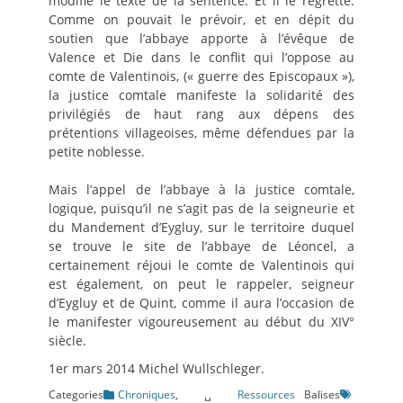
modifié le texte de la sentence. Et il le regrette.
Comme on pouvait le prévoir, et en dépit du
soutien que l’abbaye apporte à l’évêque de
Valence et Die dans le conflit qui l’oppose au
comte de Valentinois, (« guerre des Episcopaux »),
la justice comtale manifeste la solidarité des
privilégiés de haut rang aux dépens des
prétentions villageoises, même défendues par la
petite noblesse.
Mais l’appel de l’abbaye à la justice comtale,
logique, puisqu’il ne s’agit pas de la seigneurie et
du Mandement d’Eygluy, sur le territoire duquel
se trouve le site de l’abbaye de Léoncel, a
certainement réjoui le comte de Valentinois qui
est également, on peut le rappeler, seigneur
d’Eygluy et de Quint, comme il aura l’occasion de
le manifester vigoureusement au début du XIV°
siècle.
1er mars 2014 Michel Wullschleger.
Categories
Chroniques
,␣
Ressources
Balises