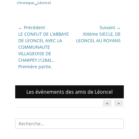
chronique
,␣
Léoncel
Navigation
← Précédent
Suivant →
de
Article
Article
LE CONFLIT DE L’ABBAYE
XIIIème SIECLE, DE
précédent:
suivant:
DE LEONCEL AVEC LA
LEONCEL AU ROYANS
l’article
COMMUNAUTE
VILLAGEOISE DE
CHARPEY (1284)…
Première partie.
Les événements des amis de Léoncel
<
>
Recherche
pour: