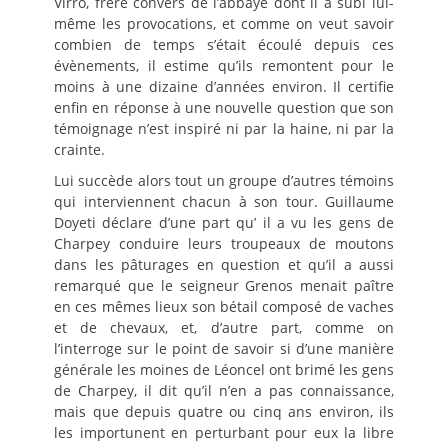
Virro, frère convers de l’abbaye dont il a subi lui-
même les provocations, et comme on veut savoir
combien de temps s’était écoulé depuis ces
évènements, il estime qu’ils remontent pour le
moins à une dizaine d’années environ. Il certifie
enfin en réponse à une nouvelle question que son
témoignage n’est inspiré ni par la haine, ni par la
crainte.
Lui succède alors tout un groupe d’autres témoins
qui interviennent chacun à son tour. Guillaume
Doyeti déclare d’une part qu’ il a vu les gens de
Charpey conduire leurs troupeaux de moutons
dans les pâturages en question et qu’il a aussi
remarqué que le seigneur Grenos menait paître
en ces mêmes lieux son bétail composé de vaches
et de chevaux, et, d’autre part, comme on
l’interroge sur le point de savoir si d’une manière
générale les moines de Léoncel ont brimé les gens
de Charpey, il dit qu’il n’en a pas connaissance,
mais que depuis quatre ou cinq ans environ, ils
les importunent en perturbant pour eux la libre