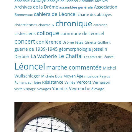
Abbaye
abbaye de Léoncel
Antonins
abbatiale
Archives
Archives de la Drôme
Association
assemblée générale
cahiers de Léoncel
charte des abbayes
Bonnevaux
chronique
cisterciennes
chartreux
cistercien
colloque
cisterciens
commune de Léoncel
concert
conférence
fêtes
Drôme
Ginette Guillorit
guerre de 1939-1945
géomorphologie
Josselin
La Vacherie
Le Chaffal
Derbier
Les amis de Léoncel
Léoncel
marche commentée
Michel
Wullschleger
Moyen Âge
Michèle Bois
musique
Peyrus
Résistance
Vercors
Vernaison
Veillée
Romans-sur-Isère
Yannick Veyrenche
voyage
voyages
élevage
visite