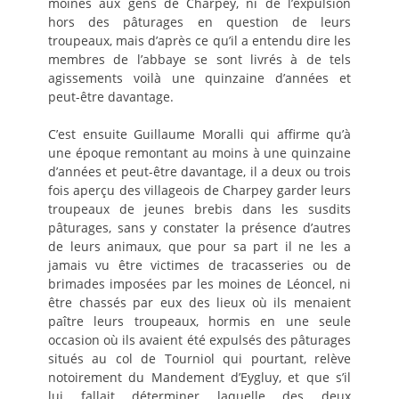
moines aux gens de Charpey, ni de l’expulsion
hors des pâturages en question de leurs
troupeaux, mais d’après ce qu’il a entendu dire les
membres de l’abbaye se sont livrés à de tels
agissements voilà une quinzaine d’années et
peut-être davantage.
C’est ensuite Guillaume Moralli qui affirme qu’à
une époque remontant au moins à une quinzaine
d’années et peut-être davantage, il a deux ou trois
fois aperçu des villageois de Charpey garder leurs
troupeaux de jeunes brebis dans les susdits
pâturages, sans y constater la présence d’autres
de leurs animaux, que pour sa part il ne les a
jamais vu être victimes de tracasseries ou de
brimades imposées par les moines de Léoncel, ni
être chassés par eux des lieux où ils menaient
paître leurs troupeaux, hormis en une seule
occasion où ils avaient été expulsés des pâturages
situés au col de Tourniol qui pourtant, relève
notoirement du Mandement d’Eygluy, et que s’il
lui fallait déterminer laquelle des deux