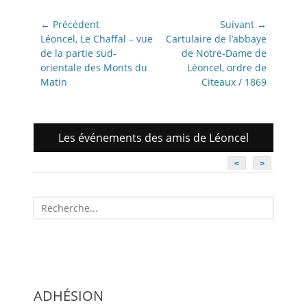
Navigation
← Précédent
Suivant →
de
Article
Article
Léoncel, Le Chaffal – vue
Cartulaire de l’abbaye
précédent:
suivant:
de la partie sud-
de Notre-Dame de
l’article
orientale des Monts du
Léoncel, ordre de
Matin
Citeaux / 1869
Les événements des amis de Léoncel
<
>
Recherche
pour:
ADHÉSION