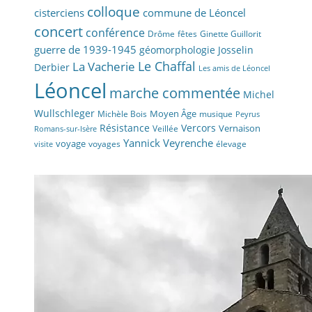
colloque
cisterciens
commune de Léoncel
concert
conférence
fêtes
Drôme
Ginette Guillorit
guerre de 1939-1945
géomorphologie
Josselin
La Vacherie
Le Chaffal
Derbier
Les amis de Léoncel
Léoncel
marche commentée
Michel
Wullschleger
Moyen Âge
Michèle Bois
musique
Peyrus
Résistance
Vercors
Vernaison
Veillée
Romans-sur-Isère
Yannick Veyrenche
voyage
voyages
élevage
visite