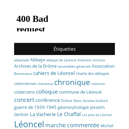
Étiquettes
Abbaye
abbaye de Léoncel
Antonins
abbatiale
Archives
Archives de la Drôme
Association
assemblée générale
cahiers de Léoncel
charte des abbayes
Bonnevaux
chronique
cisterciennes
chartreux
cistercien
colloque
cisterciens
commune de Léoncel
concert
conférence
fêtes
Drôme
Ginette Guillorit
guerre de 1939-1945
géomorphologie
Josselin
La Vacherie
Le Chaffal
Derbier
Les amis de Léoncel
Léoncel
marche commentée
Michel