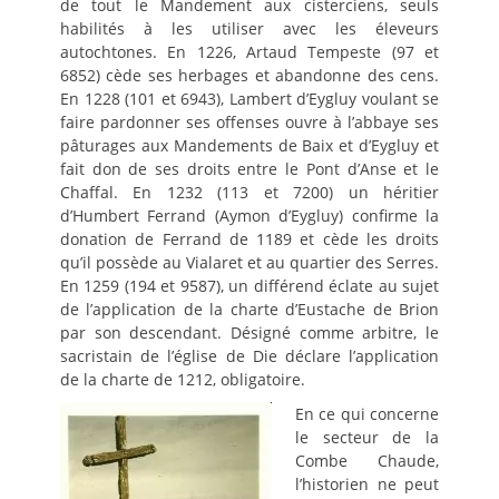
de tout le Mandement aux cisterciens, seuls
habilités à les utiliser avec les éleveurs
autochtones. En 1226, Artaud Tempeste (97 et
6852) cède ses herbages et abandonne des cens.
En 1228 (101 et 6943), Lambert d’Eygluy voulant se
faire pardonner ses offenses ouvre à l’abbaye ses
pâturages aux Mandements de Baix et d’Eygluy et
fait don de ses droits entre le Pont d’Anse et le
Chaffal. En 1232 (113 et 7200) un héritier
d’Humbert Ferrand (Aymon d’Eygluy) confirme la
donation de Ferrand de 1189 et cède les droits
qu’il possède au Vialaret et au quartier des Serres.
En 1259 (194 et 9587), un différend éclate au sujet
de l’application de la charte d’Eustache de Brion
par son descendant. Désigné comme arbitre, le
sacristain de l’église de Die déclare l’application
de la charte de 1212, obligatoire.
En ce qui concerne
le secteur de la
Combe Chaude,
l’historien ne peut