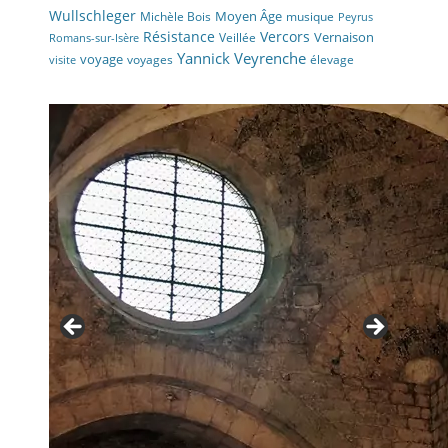
Wullschleger
Moyen Âge
Michèle Bois
musique
Peyrus
Résistance
Vercors
Vernaison
Veillée
Romans-sur-Isère
Yannick Veyrenche
voyage
voyages
élevage
visite