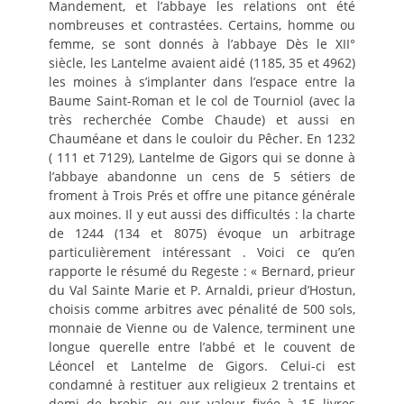
Mandement, et l’abbaye les relations ont été
nombreuses et contrastées. Certains, homme ou
femme, se sont donnés à l’abbaye Dès le XII°
siècle, les Lantelme avaient aidé (1185, 35 et 4962)
les moines à s’implanter dans l’espace entre la
Baume Saint-Roman et le col de Tourniol (avec la
très recherchée Combe Chaude) et aussi en
Chauméane et dans le couloir du Pêcher. En 1232
( 111 et 7129), Lantelme de Gigors qui se donne à
l’abbaye abandonne un cens de 5 sétiers de
froment à Trois Prés et offre une pitance générale
aux moines. Il y eut aussi des difficultés : la charte
de 1244 (134 et 8075) évoque un arbitrage
particulièrement intéressant . Voici ce qu’en
rapporte le résumé du Regeste : « Bernard, prieur
du Val Sainte Marie et P. Arnaldi, prieur d’Hostun,
choisis comme arbitres avec pénalité de 500 sols,
monnaie de Vienne ou de Valence, terminent une
longue querelle entre l’abbé et le couvent de
Léoncel et Lantelme de Gigors. Celui-ci est
condamné à restituer aux religieux 2 trentains et
demi de brebis, ou eur valeur fixée à 15 livres