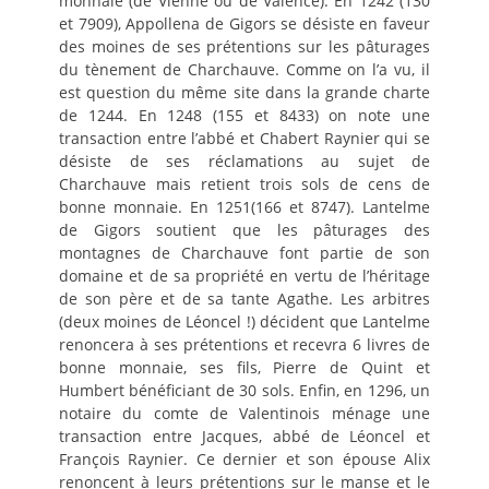
monnaie (de Vienne ou de Valence). En 1242 (130
et 7909), Appollena de Gigors se désiste en faveur
des moines de ses prétentions sur les pâturages
du tènement de Charchauve. Comme on l’a vu, il
est question du même site dans la grande charte
de 1244. En 1248 (155 et 8433) on note une
transaction entre l’abbé et Chabert Raynier qui se
désiste de ses réclamations au sujet de
Charchauve mais retient trois sols de cens de
bonne monnaie. En 1251(166 et 8747). Lantelme
de Gigors soutient que les pâturages des
montagnes de Charchauve font partie de son
domaine et de sa propriété en vertu de l’héritage
de son père et de sa tante Agathe. Les arbitres
(deux moines de Léoncel !) décident que Lantelme
renoncera à ses prétentions et recevra 6 livres de
bonne monnaie, ses fils, Pierre de Quint et
Humbert bénéficiant de 30 sols. Enfin, en 1296, un
notaire du comte de Valentinois ménage une
transaction entre Jacques, abbé de Léoncel et
François Raynier. Ce dernier et son épouse Alix
renoncent à leurs prétentions sur le manse et le