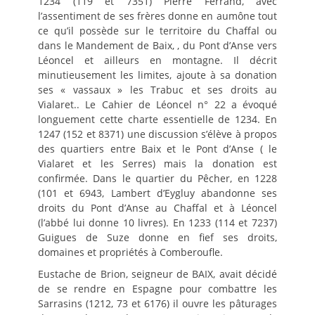
1234 (119 et 7351) Pierre Ferrand, avec
l’assentiment de ses frères donne en aumône tout
ce qu’il possède sur le territoire du Chaffal ou
dans le Mandement de Baix, , du Pont d’Anse vers
Léoncel et ailleurs en montagne. Il décrit
minutieusement les limites, ajoute à sa donation
ses « vassaux » les Trabuc et ses droits au
Vialaret.. Le Cahier de Léoncel n° 22 a évoqué
longuement cette charte essentielle de 1234. En
1247 (152 et 8371) une discussion s’élève à propos
des quartiers entre Baix et le Pont d’Anse ( le
Vialaret et les Serres) mais la donation est
confirmée. Dans le quartier du Pêcher, en 1228
(101 et 6943, Lambert d’Eygluy abandonne ses
droits du Pont d’Anse au Chaffal et à Léoncel
(l’abbé lui donne 10 livres). En 1233 (114 et 7237)
Guigues de Suze donne en fief ses droits,
domaines et propriétés à Comberoufle.
Eustache de Brion, seigneur de BAIX, avait décidé
de se rendre en Espagne pour combattre les
Sarrasins (1212, 73 et 6176) il ouvre les pâturages