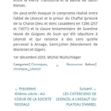
entre la Pierre Transtorna et la Balme de Saint-
Roman.
On peut enfin évoquer le compromis réalisé entre
l’abbé de Léoncel et le prieur du Chaffal (prieuré
de la Chaise-Dieu et donc casadéen) en 1286 (257
et 13071) et la clause testamentaire de Gueeline
veuve de Guigues de Suze qui élit sépulture à
Léoncel et qui renonce à des cens qu’elle
percevait à Ansage, Saint-Julien (Mandement de
Montclar) et Gigors.
1er décembre 2OI3. Michel Wullschleger
Categories
Chroniques
,␣
Ressources
Balises
chronique
,␣
Léoncel
Navigation
← Précédent
Suivant →
de
Article
Article
XIIIème siècle : AU
LES CISTERCIENS DE
précédent:
suivant:
COEUR DE LA SOCIETE
LEONCEL A L’ASSAUT DU
l’article
FEODALE
PLATEAU D’AMBEL