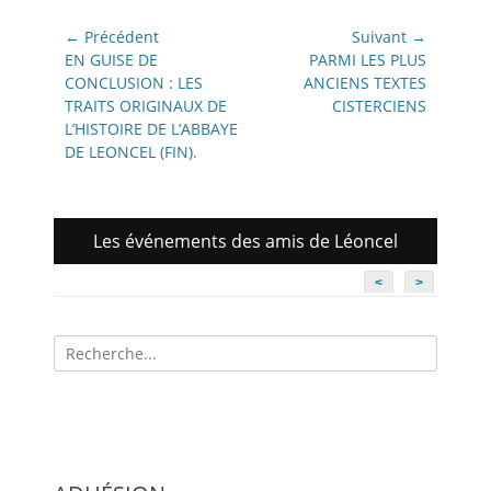
Navigation
← Précédent
Suivant →
de
Article
Article
EN GUISE DE
PARMI LES PLUS
précédent:
suivant:
CONCLUSION : LES
ANCIENS TEXTES
l’article
TRAITS ORIGINAUX DE
CISTERCIENS
L’HISTOIRE DE L’ABBAYE
DE LEONCEL (FIN).
Les événements des amis de Léoncel
<
>
Recherche
pour: