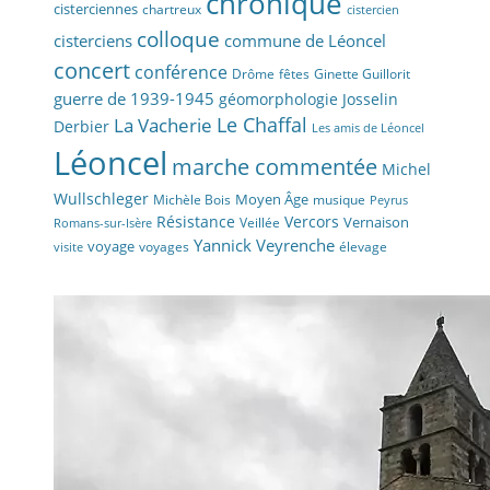
chronique
cisterciennes
chartreux
cistercien
colloque
cisterciens
commune de Léoncel
concert
conférence
fêtes
Drôme
Ginette Guillorit
guerre de 1939-1945
géomorphologie
Josselin
La Vacherie
Le Chaffal
Derbier
Les amis de Léoncel
Léoncel
marche commentée
Michel
Wullschleger
Moyen Âge
Michèle Bois
musique
Peyrus
Résistance
Vercors
Vernaison
Veillée
Romans-sur-Isère
Yannick Veyrenche
voyage
voyages
élevage
visite