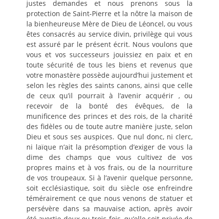
justes demandes et nous prenons sous la
protection de Saint-Pierre et la nôtre la maison de
la bienheureuse Mère de Dieu de Léoncel, ou vous
êtes consacrés au service divin, privilège qui vous
est assuré par le présent écrit. Nous voulons que
vous et vos successeurs jouissiez en paix et en
toute sécurité de tous les biens et revenus que
votre monastère possède aujourd’hui justement et
selon les règles des saints canons, ainsi que celle
de ceux qu’il pourrait à l’avenir acquérir , ou
recevoir de la bonté des évêques, de la
munificence des princes et des rois, de la charité
des fidèles ou de toute autre manière juste, selon
Dieu et sous ses auspices. Que nul donc, ni clerc,
ni laïque n’ait la présomption d’exiger de vous la
dime des champs que vous cultivez de vos
propres mains et à vos frais, ou de la nourriture
de vos troupeaux. Si à l’avenir quelque personne,
soit ecclésiastique, soit du siècle ose enfreindre
témérairement ce que nous venons de statuer et
persévère dans sa mauvaise action, après avoir
été avertie deux ou trois fois, qu’elle soit privée de