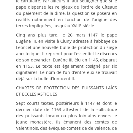
le cartulaire. Par ailleurs il faut souligner que si le
pape dispense les religieux de l’ordre de Cîteaux
du paiement de la dime, la question se posera en
réalité, notamment en fonction de l’origine des
terres impliquées, jusqu’au XVIII° siècle.
Cinq ans plus tard, le 26 mars 1147 le pape
Eugène III, en visite à Cluny adresse à l’abbaye de
Léoncel une nouvelle bulle de protection du siège
apostolique. Il reprend pour l’essentiel le discours
de son devancier. Eugène III, élu en 1145, disparut
en 1153. Le texte est également cosigné par six
dignitaires. Le nom de l’un d’entre eux se trouvait
déjà sur la bulle d’Innocent II.
CHARTES DE PROTECTION DES PUISSANTS LAÎCS
ET ECCLESIASTIQUES
Sept courts textes, postérieurs à 1147 et dont le
dernier date de 1163 attestent de la sollicitude
des puissants locaux ou plus lointains envers le
jeune monastère. Ils émanent des comtes de
Valentinois, des évêques-comtes de de Valence, de