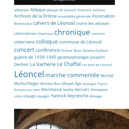
Abbaye
abbaye de Léoncel
Antonins
abbatiale
Archives
Archives de la Drôme
Association
assemblée générale
cahiers de Léoncel
charte des abbayes
Bonnevaux
chronique
cisterciennes
chartreux
cistercien
colloque
cisterciens
commune de Léoncel
concert
conférence
fêtes
Drôme
Ginette Guillorit
guerre de 1939-1945
géomorphologie
Josselin
La Vacherie
Le Chaffal
Derbier
Les amis de Léoncel
Léoncel
marche commentée
Michel
Wullschleger
Moyen Âge
Michèle Bois
musique
Peyrus
Résistance
Vercors
Vernaison
Veillée
Romans-sur-Isère
Yannick Veyrenche
voyage
voyages
élevage
visite