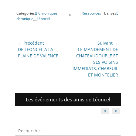
Categories
Chroniques
,␣
Ressources
Balises
chronique
,␣
Léoncel
Navigation
← Précédent
Suivant →
de
Article
Article
DE LEONCEL A LA
LE MANDEMENT DE
précédent:
suivant:
PLAINE DE VALENCE
CHATEAUDOUBLE ET
l’article
SES VOISINS
IMMEDIATS, CHABEUIL
ET MONTELIER
Les événements des amis de Léoncel
<
>
Recherche
pour: