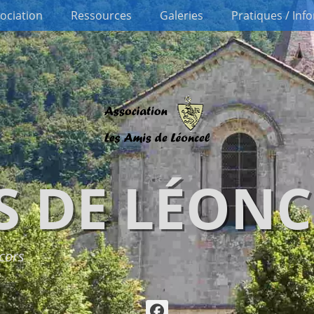
sociation
Ressources
Galeries
Pratiques / Inf
S DE LÉONC
cors
Facebook