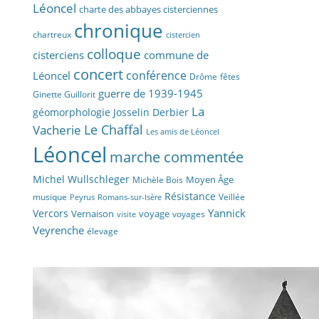
Léoncel
charte des abbayes cisterciennes
chronique
chartreux
cistercien
colloque
cisterciens
commune de
concert
conférence
Léoncel
fêtes
Drôme
guerre de 1939-1945
Ginette Guillorit
La
géomorphologie
Josselin Derbier
Vacherie
Le Chaffal
Les amis de Léoncel
Léoncel
marche commentée
Michel Wullschleger
Moyen Âge
Michèle Bois
Résistance
musique
Veillée
Peyrus
Romans-sur-Isère
Yannick
Vercors
Vernaison
voyage
voyages
visite
Veyrenche
élevage