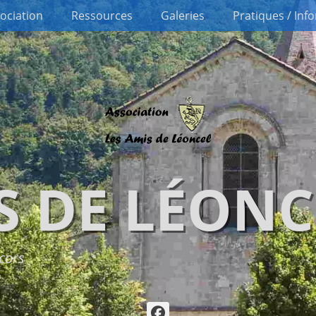
sociation
Ressources
Galeries
Pratiques / Inf
S DE LÉONC
cors
Facebook