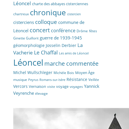
Léoncel
charte des abbayes cisterciennes
chronique
chartreux
cistercien
colloque
cisterciens
commune de
concert
conférence
Léoncel
fêtes
Drôme
guerre de 1939-1945
Ginette Guillorit
La
géomorphologie
Josselin Derbier
Vacherie
Le Chaffal
Les amis de Léoncel
Léoncel
marche commentée
Michel Wullschleger
Moyen Âge
Michèle Bois
Résistance
musique
Veillée
Peyrus
Romans-sur-Isère
Yannick
Vercors
Vernaison
voyage
voyages
visite
Veyrenche
élevage