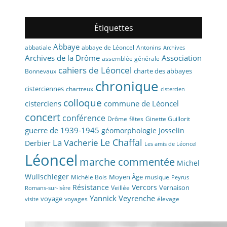
Étiquettes
Abbaye
abbaye de Léoncel
Antonins
abbatiale
Archives
Archives de la Drôme
Association
assemblée générale
cahiers de Léoncel
charte des abbayes
Bonnevaux
chronique
cisterciennes
chartreux
cistercien
colloque
cisterciens
commune de Léoncel
concert
conférence
fêtes
Drôme
Ginette Guillorit
guerre de 1939-1945
géomorphologie
Josselin
La Vacherie
Le Chaffal
Derbier
Les amis de Léoncel
Léoncel
marche commentée
Michel
Wullschleger
Moyen Âge
Michèle Bois
musique
Peyrus
Résistance
Vercors
Vernaison
Veillée
Romans-sur-Isère
Yannick Veyrenche
voyage
voyages
élevage
visite