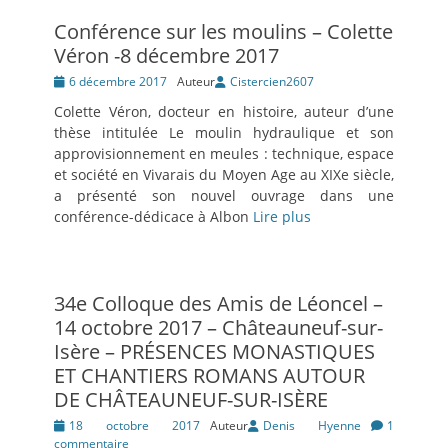
Conférence sur les moulins – Colette
Véron -8 décembre 2017
Posté
6 décembre 2017
Auteur
Cistercien2607
le
Colette Véron, docteur en histoire, auteur d’une
thèse intitulée Le moulin hydraulique et son
approvisionnement en meules : technique, espace
et société en Vivarais du Moyen Age au XIXe siècle,
a présenté son nouvel ouvrage dans une
conférence-dédicace à Albon
Lire plus
34e Colloque des Amis de Léoncel –
14 octobre 2017 – Châteauneuf-sur-
Isère – PRÉSENCES MONASTIQUES
ET CHANTIERS ROMANS AUTOUR
DE CHÂTEAUNEUF-SUR-ISÈRE
Posté
18 octobre 2017
Auteur
Denis Hyenne
1
le
commentaire