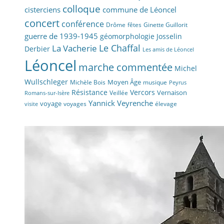
colloque
cisterciens
commune de Léoncel
concert
conférence
fêtes
Drôme
Ginette Guillorit
guerre de 1939-1945
géomorphologie
Josselin
La Vacherie
Le Chaffal
Derbier
Les amis de Léoncel
Léoncel
marche commentée
Michel
Wullschleger
Moyen Âge
Michèle Bois
musique
Peyrus
Résistance
Vercors
Vernaison
Veillée
Romans-sur-Isère
Yannick Veyrenche
voyage
voyages
élevage
visite