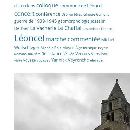
colloque
cisterciens
commune de Léoncel
concert
conférence
fêtes
Drôme
Ginette Guillorit
guerre de 1939-1945
géomorphologie
Josselin
La Vacherie
Le Chaffal
Derbier
Les amis de Léoncel
Léoncel
marche commentée
Michel
Wullschleger
Moyen Âge
Michèle Bois
musique
Peyrus
Résistance
Vercors
Vernaison
Veillée
Romans-sur-Isère
Yannick Veyrenche
voyage
voyages
élevage
visite