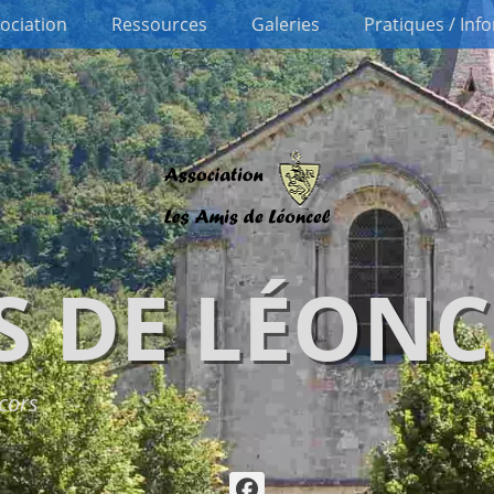
sociation
Ressources
Galeries
Pratiques / Inf
S DE LÉONC
cors
Facebook