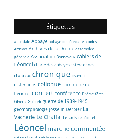
Étiquettes
Abbaye
abbaye de Léoncel
Antonins
abbatiale
Archives de la Drôme
assemblée
Archives
cahiers de
Association
générale
Bonnevaux
Léoncel
charte des abbayes cisterciennes
chronique
chartreux
cistercien
colloque
cisterciens
commune de
concert
conférence
Léoncel
fêtes
Drôme
guerre de 1939-1945
Ginette Guillorit
La
géomorphologie
Josselin Derbier
Vacherie
Le Chaffal
Les amis de Léoncel
Léoncel
marche commentée