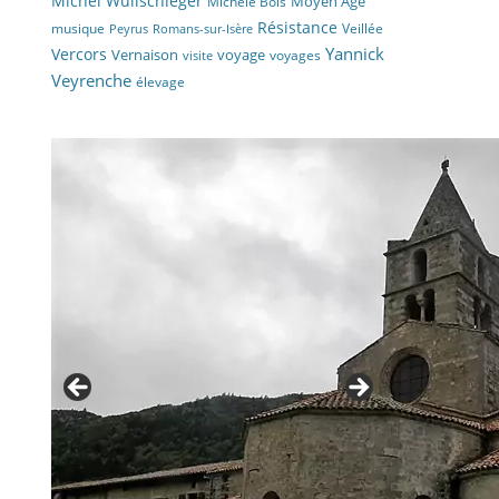
Michel Wullschleger
Moyen Âge
Michèle Bois
Résistance
musique
Veillée
Peyrus
Romans-sur-Isère
Yannick
Vercors
Vernaison
voyage
voyages
visite
Veyrenche
élevage