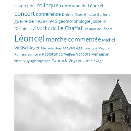
colloque
cisterciens
commune de Léoncel
concert
conférence
fêtes
Drôme
Ginette Guillorit
guerre de 1939-1945
géomorphologie
Josselin
La Vacherie
Le Chaffal
Derbier
Les amis de Léoncel
Léoncel
marche commentée
Michel
Wullschleger
Moyen Âge
Michèle Bois
musique
Peyrus
Résistance
Vercors
Vernaison
Veillée
Romans-sur-Isère
Yannick Veyrenche
voyage
voyages
élevage
visite