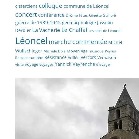
colloque
cisterciens
commune de Léoncel
concert
conférence
fêtes
Drôme
Ginette Guillorit
guerre de 1939-1945
géomorphologie
Josselin
La Vacherie
Le Chaffal
Derbier
Les amis de Léoncel
Léoncel
marche commentée
Michel
Wullschleger
Moyen Âge
Michèle Bois
musique
Peyrus
Résistance
Vercors
Vernaison
Veillée
Romans-sur-Isère
Yannick Veyrenche
voyage
voyages
élevage
visite