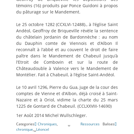
témoins (16) produits par Ponce Guidoni à propos
du pâturage sur le Mandement.
Le 25 octobre 1282 (CCXLVI-12488)., à l’église Saint
Andéol, Geoffroy de Briqueville révèle la sentence
du châtelain Jordanin de Bardonnèche : au nom
du Dauphin comte de Viennois et d’Albon Il
reconnaît à l’abbé et au couvent le droit de faire
paître dans le Mandement de Chabeuil jusqu’à
l’Etroit de Combovin et sur la route de
Châteaudouble à Valence vers le Mandement de
Montélier. Fait à Chabeuil, à l’église Saint-Andéol.
Le 10 avril 1296, Pierre du Gua, juge de la cour des
comptes de Vienne et d’Albon, déjà croisé à Saint-
Nazaire et à Oriol, vidime la charte du 25 mars
1225 de Gontard de Chabeuil. (CCLXXVIII-14690)
1er Août 2014 Michel Wullschleger.
Categories
Chroniques
,␣
Ressources
Balises
chronique
,␣
Léoncel