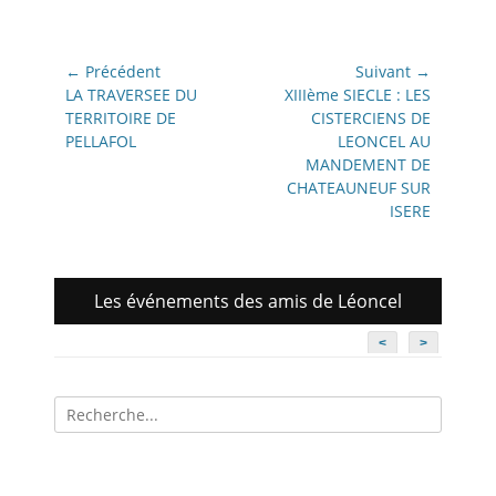
Navigation
← Précédent
Suivant →
de
Article
Article
LA TRAVERSEE DU
XIIIème SIECLE : LES
précédent:
suivant:
TERRITOIRE DE
CISTERCIENS DE
l’article
PELLAFOL
LEONCEL AU
MANDEMENT DE
CHATEAUNEUF SUR
ISERE
Les événements des amis de Léoncel
<
>
Recherche
pour: