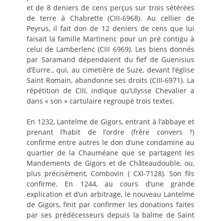
et de 8 deniers de cens perçus sur trois sétérées
de terre à Chabrette (CIII-6968). Au cellier de
Peyrus, il fait don de 12 deniers de cens que lui
faisait la famille Martinenc pour un pré contigu à
celui de Lamberlenc (CIII 6969). Les biens donnés
par Saramand dépendaient du fief de Guenisius
d’Eurre., qui, au cimetière de Suze, devant l’église
Saint Romain, abandonne ses droits (CIII-6971). La
répétition de CIII, indique qu’Ulysse Chevalier a
dans « son » cartulaire regroupé trois textes.
En 1232, Lantelme de Gigors, entrant à l’abbaye et
prenant l’habit de l’ordre (frère convers ?)
confirme entre autres le don d’une condamine au
quartier de la Chauméane que se partagent les
Mandements de Gigors et de Châteaudouble, ou,
plus précisément, Combovin ( CXI-7128). Son fils
confirme. En 1244, au cours d’une grande
explication et d’un arbitrage, le nouveau Lantelme
de Gigors, finit par confirmer les donations faites
par ses prédécesseurs depuis la balme de Saint