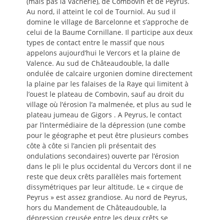
(mais pas la Vacherie), de Combovin et de Peyrus.
Au nord, il atteint le col de Tourniol. Au sud il
domine le village de Barcelonne et s’approche de
celui de la Baume Cornillane. Il participe aux deux
types de contact entre le massif que nous
appelons aujourd’hui le Vercors et la plaine de
Valence. Au sud de Châteaudouble, la dalle
ondulée de calcaire urgonien domine directement
la plaine par les falaises de la Raye qui limitent à
l’ouest le plateau de Combovin, sauf au droit du
village où l’érosion l’a malmenée, et plus au sud le
plateau jumeau de Gigors . A Peyrus, le contact
par l’intermédiaire de la dépression (une combe
pour le géographe et peut être plusieurs combes
côte à côte si l’ancien pli présentait des
ondulations secondaires) ouverte par l’érosion
dans le pli le plus occidental du Vercors dont il ne
reste que deux crêts parallèles mais fortement
dissymétriques par leur altitude. Le « cirque de
Peyrus » est assez grandiose. Au nord de Peyrus,
hors du Mandement de Châteaudouble, la
dépression creusée entre les deux crêts se