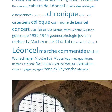
assemblée générale
cahiers de Léoncel
charte des abbayes
Bonnevaux
chronique
cisterciennes
chartreux
cistercien
colloque
cisterciens
commune de Léoncel
concert
conférence
fêtes
Drôme
Ginette Guillorit
guerre de 1939-1945
géomorphologie
Josselin
La Vacherie
Le Chaffal
Derbier
Les amis de Léoncel
Léoncel
marche commentée
Michel
Wullschleger
Moyen Âge
Michèle Bois
musique
Peyrus
Résistance
Vercors
Vernaison
Veillée
Romans-sur-Isère
Yannick Veyrenche
voyage
voyages
élevage
visite