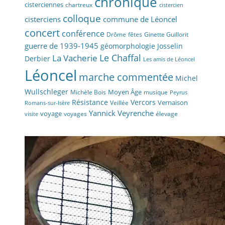
chronique
cisterciennes
chartreux
cistercien
colloque
cisterciens
commune de Léoncel
concert
conférence
fêtes
Drôme
Ginette Guillorit
guerre de 1939-1945
géomorphologie
Josselin
La Vacherie
Le Chaffal
Derbier
Les amis de Léoncel
Léoncel
marche commentée
Michel
Wullschleger
Moyen Âge
Michèle Bois
musique
Peyrus
Résistance
Vercors
Vernaison
Veillée
Romans-sur-Isère
Yannick Veyrenche
voyage
voyages
élevage
visite