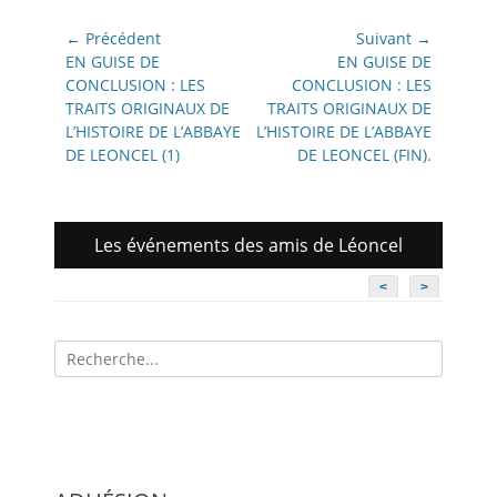
Navigation
← Précédent
Suivant →
de
Article
Article
EN GUISE DE
EN GUISE DE
précédent:
suivant:
CONCLUSION : LES
CONCLUSION : LES
l’article
TRAITS ORIGINAUX DE
TRAITS ORIGINAUX DE
L’HISTOIRE DE L’ABBAYE
L’HISTOIRE DE L’ABBAYE
DE LEONCEL (1)
DE LEONCEL (FIN).
Les événements des amis de Léoncel
<
>
Recherche
pour: