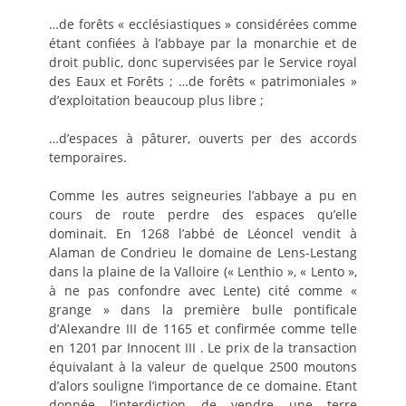
…de forêts « ecclésiastiques » considérées comme
étant confiées à l’abbaye par la monarchie et de
droit public, donc supervisées par le Service royal
des Eaux et Forêts ; …de forêts « patrimoniales »
d’exploitation beaucoup plus libre ;
…d’espaces à pâturer, ouverts per des accords
temporaires.
Comme les autres seigneuries l’abbaye a pu en
cours de route perdre des espaces qu’elle
dominait. En 1268 l’abbé de Léoncel vendit à
Alaman de Condrieu le domaine de Lens-Lestang
dans la plaine de la Valloire (« Lenthio », « Lento »,
à ne pas confondre avec Lente) cité comme «
grange » dans la première bulle pontificale
d’Alexandre III de 1165 et confirmée comme telle
en 1201 par Innocent III . Le prix de la transaction
équivalant à la valeur de quelque 2500 moutons
d’alors souligne l’importance de ce domaine. Etant
donnée l’interdiction de vendre une terre