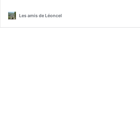
no
de
Les amis de Léoncel
la
fon
de
Léo